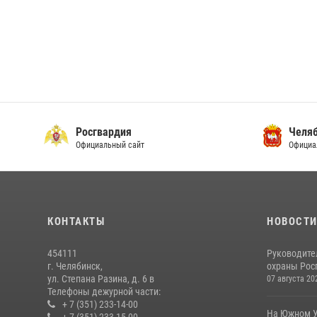
Росгвардия
Челяб
Официальный сайт
Официа
КОНТАКТЫ
НОВОСТ
454111
Руководите
г. Челябинск,
охраны Росг
ул. Степана Разина, д. 6 в
07 августа 20
Телефоны дежурной части:
+ 7 (351) 233-14-00
На Южном У