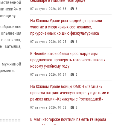
семинаре в Нижнем Новгороде
омственной
нинский» о
07 августа 2026, 09:33
3
 женщину.
На Южном Урале росгвардейцы приняли
набросился
участие в спортивных состязаниях,
 опьянения
приуроченных ко Дню физкультурника
 в затылок,
07 августа 2026, 09:25
6
е затылка,
В Челябинской области росгвардейцы
продолжают проверять готовность школ к
м мужчиной
новому учебному году
времени.
07 августа 2026, 07:34
2
На Южном Урале бойцы ОМОН «Таганай»
провели патриотическую встречу с детьми в
рамках акции «Каникулы с Росгвардией»
07 августа 2026, 07:32
2
В Магнитогорске почтили память генерала
армии Ивана Яковлева