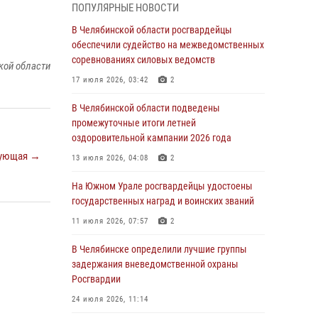
05 августа 2026, 11:22
1
ПОПУЛЯРНЫЕ НОВОСТИ
В Магнитогорске сотрудники Росгвардии
В Челябинской области росгвардейцы
задержали рецидивиста за хищение алкоголя
обеспечили судейство на межведомственных
из супермаркета
соревнованиях силовых ведомств
кой области
05 августа 2026, 06:06
17 июля 2026, 03:42
2
На Южном Урале спецназ Росгвардии провел
В Челябинской области подведены
военно-полевые сборы для кадетов
промежуточные итоги летней
оздоровительной кампании 2026 года
04 августа 2026, 10:03
1
ующая →
13 июля 2026, 04:08
2
Росгвардейцы задержали трёх магазинных
воров в Челябинске
На Южном Урале росгвардейцы удостоены
государственных наград и воинских званий
04 августа 2026, 10:00
11 июля 2026, 07:57
2
На Южном Урале сотрудники Росгвардии
задержали подозреваемого в совершении
В Челябинске определили лучшие группы
убийства
задержания вневедомственной охраны
Росгвардии
03 августа 2026, 11:41
24 июля 2026, 11:14
В Челябинской области росгвардейцами по