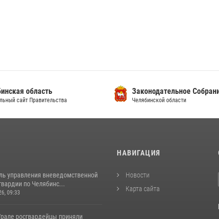
инская область
Законодательное Собран
льный сайт Правительства
Челябинской области
И
НАВИГАЦИЯ
ль управления вневедомственной
Новости
вардии по Челябинс...
Карта сайта
26, 09:33
рале росгвардейцы приняли