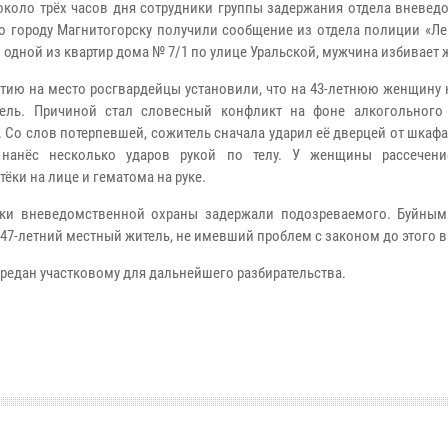
около трёх часов дня сотрудники группы задержания отдела вневед
о городу Магнитогорску получили сообщение из отдела полиции «Ле
в одной из квартир дома № 7/1 по улице Уральской, мужчина избивает
тию на место росгвардейцы установили, что на 43-летнюю женщину 
тель. Причиной стал словесный конфликт на фоне алкогольного
 Со слов потерпевшей, сожитель сначала ударил её дверцей от шкафа
 нанёс несколько ударов рукой по телу. У женщины рассечени
ёки на лице и гематома на руке.
ики вневедомственной охраны задержали подозреваемого. Буйны
 47-летний местный житель, не имевший проблем с законом до этого 
редан участковому для дальнейшего разбирательства.