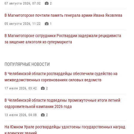
07 августа 2026, 07:32
2
В Магнитогорске почтили память генерала армии Ивана Яковлева
05 августа 2026, 11:22
1
В Магнитогорске сотрудники Росгвардии задержали рецидивиста
за хищение алкоголя из супермаркета
05 августа 2026, 06:06
На Южном Урале спецназ Росгвардии провел военно-полевые
ПОПУЛЯРНЫЕ НОВОСТИ
сборы для кадетов
В Челябинской области росгвардейцы обеспечили судейство на
04 августа 2026, 10:03
1
межведомственных соревнованиях силовых ведомств
Росгвардейцы задержали трёх магазинных воров в Челябинске
17 июля 2026, 03:42
2
04 августа 2026, 10:00
В Челябинской области подведены промежуточные итоги летней
оздоровительной кампании 2026 года
На Южном Урале сотрудники Росгвардии задержали
подозреваемого в совершении убийства
13 июля 2026, 04:08
2
03 августа 2026, 11:41
На Южном Урале росгвардейцы удостоены государственных наград
и воинских званий