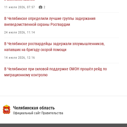
В Челябинской области росгвардейцами по горячим следам
задержан подозреваемый в грабеже
11 июля 2026, 07:57
2
03 августа 2026, 11:25
В Челябинске определили лучшие группы задержания
вневедомственной охраны Росгвардии
24 июля 2026, 11:14
В Челябинске росгвардейцы задержали злоумышленников,
напавших на бригаду скорой помощи
14 июля 2026, 12:16
В Челябинске при силовой поддержке ОМОН прошёл рейд по
миграционному контролю
23 июля 2026, 09:28
2
В Челябинске росгвардейцы обсудили с профессиональным
спортсменом основы здорового образа жизни
Законодательное Собрание
13 июля 2026, 03:02
5
Челябинской области
На Южном Урале продолжается акция «Каникулы с Росгвардией»