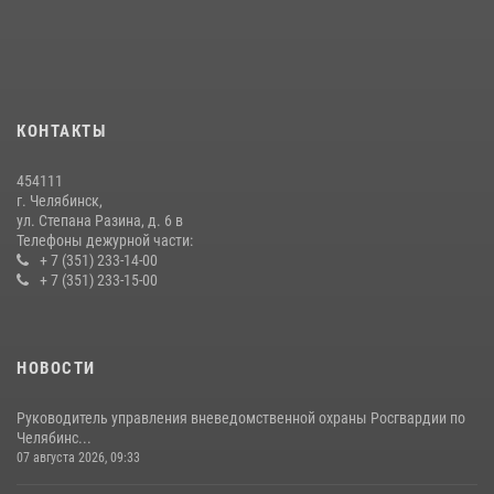
15 июля 2026, 05:49
4
Бойцы спецназа Росгвардии провели экскурсию для подростков из
трудовых отрядов на Южном Урале
28 июля 2026, 10:38
4
КОНТАКТЫ
На Южном Урале росгвардейцы обеспечили безопасность матча
Первенства России по футболу
454111
14 июля 2026, 05:15
г. Челябинск,
ул. Степана Разина, д. 6 в
Телефоны дежурной части:
+ 7 (351) 233-14-00
+ 7 (351) 233-15-00
НОВОСТИ
Руководитель управления вневедомственной охраны Росгвардии по
Челябинс...
07 августа 2026, 09:33