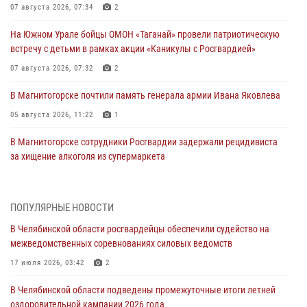
07 августа 2026, 07:34
2
На Южном Урале бойцы ОМОН «Таганай» провели патриотическую
встречу с детьми в рамках акции «Каникулы с Росгвардией»
07 августа 2026, 07:32
2
В Магнитогорске почтили память генерала армии Ивана Яковлева
05 августа 2026, 11:22
1
В Магнитогорске сотрудники Росгвардии задержали рецидивиста
за хищение алкоголя из супермаркета
05 августа 2026, 06:06
На Южном Урале спецназ Росгвардии провел военно-полевые
ПОПУЛЯРНЫЕ НОВОСТИ
сборы для кадетов
В Челябинской области росгвардейцы обеспечили судейство на
04 августа 2026, 10:03
1
межведомственных соревнованиях силовых ведомств
Росгвардейцы задержали трёх магазинных воров в Челябинске
17 июля 2026, 03:42
2
04 августа 2026, 10:00
В Челябинской области подведены промежуточные итоги летней
оздоровительной кампании 2026 года