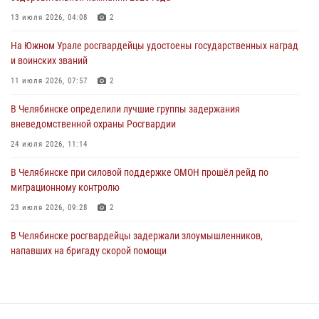
На Южном Урале сотрудники Росгвардии задержали
подозреваемого в совершении убийства
13 июля 2026, 04:08
2
03 августа 2026, 11:41
На Южном Урале росгвардейцы удостоены государственных наград
и воинских званий
В Челябинской области росгвардейцами по горячим следам
задержан подозреваемый в грабеже
11 июля 2026, 07:57
2
03 августа 2026, 11:25
В Челябинске определили лучшие группы задержания
вневедомственной охраны Росгвардии
24 июля 2026, 11:14
В Челябинске при силовой поддержке ОМОН прошёл рейд по
миграционному контролю
23 июля 2026, 09:28
2
В Челябинске росгвардейцы задержали злоумышленников,
напавших на бригаду скорой помощи
14 июля 2026, 12:16
В Челябинске росгвардейцы обсудили с профессиональным
спортсменом основы здорового образа жизни