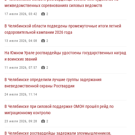
Авиация Росгвардии совершила более 250 санитарных вылетов в
межведомственных соревнованиях силовых ведомств
Донецкой Народной Республике
17 июля 2026, 03:42
2
31 июля 2026, 11:33
В Челябинской области подведены промежуточные итоги летней
Росгвардия обеспечивает безопасность граждан на южном
оздоровительной кампании 2026 года
направлении
13 июля 2026, 04:08
2
31 июля 2026, 11:32
1
На Южном Урале росгвардейцы удостоены государственных наград
В Уральском округе Росгвардии состоялось заседание
и воинских званий
оперативного штаба
11 июля 2026, 07:57
2
30 июля 2026, 10:53
В Челябинске определили лучшие группы задержания
вневедомственной охраны Росгвардии
24 июля 2026, 11:14
В Челябинске при силовой поддержке ОМОН прошёл рейд по
миграционному контролю
23 июля 2026, 09:28
2
В Челябинске росгвардейцы задержали злоумышленников,