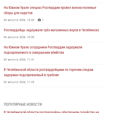
На Южном Урале спецназ Росгвардии провел военно-полевые
сборы для кадетов
04 августа 2026, 10:03
1
Росгвардейцы задержали трёх магазинных воров в Челябинске
04 августа 2026, 10:00
На Южном Урале сотрудники Росгвардии задержали
подозреваемого в совершении убийства
03 августа 2026, 11:41
В Челябинской области росгвардейцами по горячим следам
задержан подозреваемый в грабеже
03 августа 2026, 11:25
Росгвардейцы обеспечили безопасность празднования Дня ВДВ на
Южном Урале
ПОПУЛЯРНЫЕ НОВОСТИ
03 августа 2026, 09:22
1
В Челябинской области росгвардейцы обеспечили судейство на