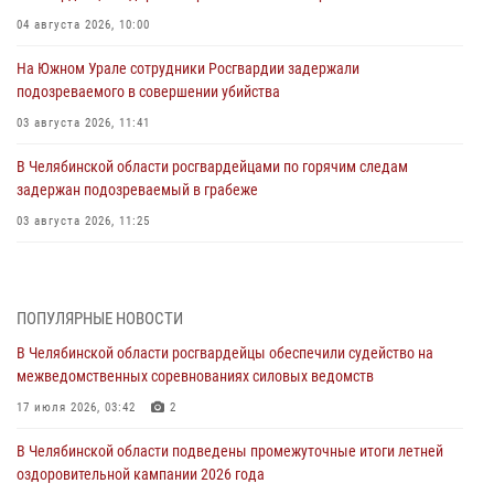
04 августа 2026, 10:00
На Южном Урале сотрудники Росгвардии задержали
подозреваемого в совершении убийства
03 августа 2026, 11:41
В Челябинской области росгвардейцами по горячим следам
задержан подозреваемый в грабеже
03 августа 2026, 11:25
Росгвардейцы обеспечили безопасность празднования Дня ВДВ на
Южном Урале
ПОПУЛЯРНЫЕ НОВОСТИ
03 августа 2026, 09:22
1
В Челябинской области росгвардейцы обеспечили судейство на
Авиация Росгвардии совершила более 250 санитарных вылетов в
межведомственных соревнованиях силовых ведомств
Донецкой Народной Республике
17 июля 2026, 03:42
2
31 июля 2026, 11:33
В Челябинской области подведены промежуточные итоги летней
Росгвардия обеспечивает безопасность граждан на южном
оздоровительной кампании 2026 года
направлении