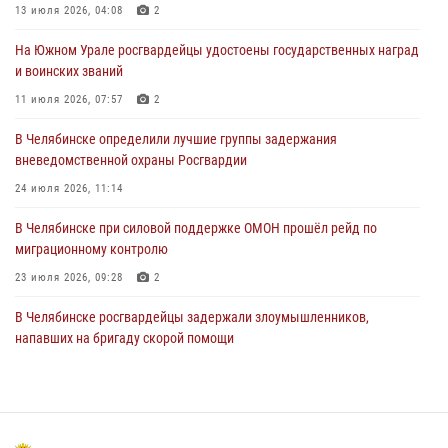
13 июля 2026, 04:08
2
31 июля 2026, 11:32
1
На Южном Урале росгвардейцы удостоены государственных наград
В Уральском округе Росгвардии состоялось заседание
и воинских званий
оперативного штаба
11 июля 2026, 07:57
2
30 июля 2026, 10:53
В Челябинске определили лучшие группы задержания
вневедомственной охраны Росгвардии
24 июля 2026, 11:14
В Челябинске при силовой поддержке ОМОН прошёл рейд по
миграционному контролю
23 июля 2026, 09:28
2
В Челябинске росгвардейцы задержали злоумышленников,
напавших на бригаду скорой помощи
14 июля 2026, 12:16
В Челябинске росгвардейцы обсудили с профессиональным
спортсменом основы здорового образа жизни