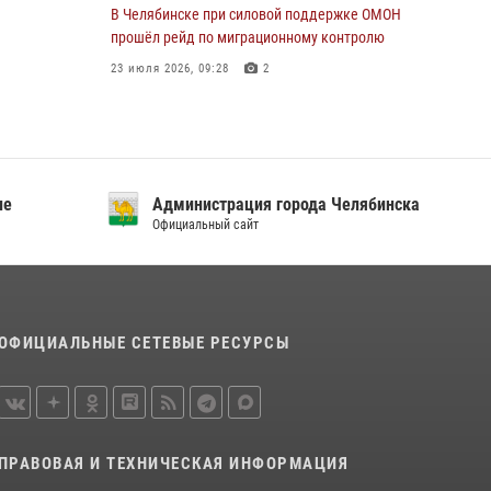
В Челябинске при силовой поддержке ОМОН
прошёл рейд по миграционному контролю
23 июля 2026, 09:28
2
В Челябинске росгвардейцы задержали
злоумышленников, напавших на бригаду
скорой помощи
14 июля 2026, 12:16
ие
Администрация города Челябинска
Официальный сайт
В Челябинске росгвардейцы обсудили с
профессиональным спортсменом основы
здорового образа жизни
13 июля 2026, 03:02
5
ОФИЦИАЛЬНЫЕ СЕТЕВЫЕ РЕСУРСЫ
По горячим следам задержали
подозреваемого в тяжком преступлении
челябинские росгвардейцы
07 июля 2026, 07:48
ПРАВОВАЯ И ТЕХНИЧЕСКАЯ ИНФОРМАЦИЯ
На Южном Урале продолжается акция