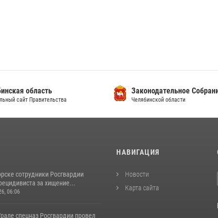
инская область
Законодательное Собран
льный сайт Правительства
Челябинской области
И
НАВИГАЦИЯ
орске сотрудники Росгвардии
Новости
рецидивиста за хищение...
Карта сайта
26, 06:06
рале спецназ Росгвардии провел