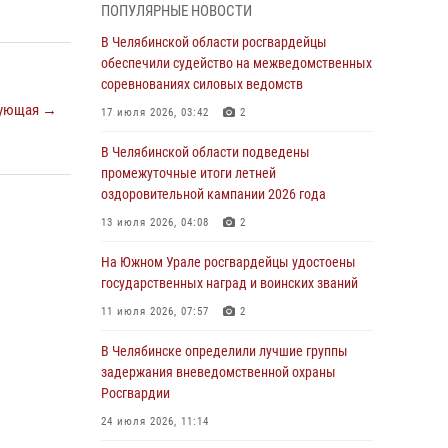
ПОПУЛЯРНЫЕ НОВОСТИ
грабеже
В Челябинской области росгвардейцы
03 августа 2026, 11:25
обеспечили судейство на межведомственных
соревнованиях силовых ведомств
Росгвардейцы обеспечили безопасность
празднования Дня ВДВ на Южном Урале
ующая →
17 июля 2026, 03:42
2
03 августа 2026, 09:22
1
В Челябинской области подведены
промежуточные итоги летней
Авиация Росгвардии совершила более 250
оздоровительной кампании 2026 года
санитарных вылетов в Донецкой Народной
Республике
13 июля 2026, 04:08
2
31 июля 2026, 11:33
На Южном Урале росгвардейцы удостоены
государственных наград и воинских званий
Росгвардия обеспечивает безопасность
граждан на южном направлении
11 июля 2026, 07:57
2
31 июля 2026, 11:32
1
В Челябинске определили лучшие группы
задержания вневедомственной охраны
В Уральском округе Росгвардии состоялось
Росгвардии
заседание оперативного штаба
24 июля 2026, 11:14
30 июля 2026, 10:53