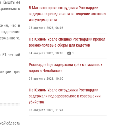
 в Кыштыме
В Магнитогорске сотрудники Росгвардии
храняемого
задержали рецидивиста за хищение алкоголя
из супермаркета
нил, что в
05 августа 2026, 06:06
 отделение
держанного,
На Южном Урале спецназ Росгвардии провел
военно-полевые сборы для кадетов
04 августа 2026, 10:03
1
 51-летний
Росгвардейцы задержали трёх магазинных
воров в Челябинске
олиции для
04 августа 2026, 10:00
На Южном Урале сотрудники Росгвардии
задержали подозреваемого в совершении
убийства
03 августа 2026, 11:41
В Челябинской области росгвардейцами по
кой области
горячим следам задержан подозреваемый в