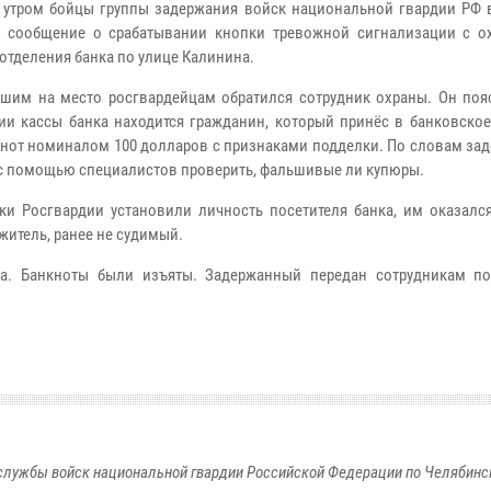
 утром бойцы группы задержания войск национальной гвардии РФ
 сообщение о срабатывании кнопки тревожной сигнализации с о
 отделения банка по улице Калинина.
шим на место росгвардейцам обратился сотрудник охраны. Он пояс
и кассы банка находится гражданин, который принёс в банковское
кнот номиналом 100 долларов с признаками подделки. По словам за
 с помощью специалистов проверить, фальшивые ли купюры.
ки Росгвардии установили личность посетителя банка, им оказался
житель, ранее не судимый.
па. Банкноты были изъяты. Задержанный передан сотрудникам п
службы войск национальной гвардии Российской Федерации по Челябинс