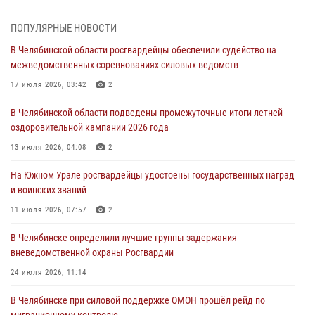
Южном Урале
ПОПУЛЯРНЫЕ НОВОСТИ
03 августа 2026, 09:22
1
В Челябинской области росгвардейцы обеспечили судейство на
Авиация Росгвардии совершила более 250 санитарных вылетов в
межведомственных соревнованиях силовых ведомств
Донецкой Народной Республике
17 июля 2026, 03:42
2
31 июля 2026, 11:33
В Челябинской области подведены промежуточные итоги летней
Росгвардия обеспечивает безопасность граждан на южном
оздоровительной кампании 2026 года
направлении
13 июля 2026, 04:08
2
31 июля 2026, 11:32
1
На Южном Урале росгвардейцы удостоены государственных наград
В Уральском округе Росгвардии состоялось заседание
и воинских званий
оперативного штаба
11 июля 2026, 07:57
2
30 июля 2026, 10:53
В Челябинске определили лучшие группы задержания
вневедомственной охраны Росгвардии
24 июля 2026, 11:14
В Челябинске при силовой поддержке ОМОН прошёл рейд по
миграционному контролю