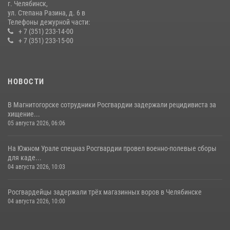
08 июля 2026, 12:05
2
г. Челябинск,
ул. Степана Разина, д. 6 в
Телефоны дежурной части:
+ 7 (351) 233-14-00
+ 7 (351) 233-15-00
НОВОСТИ
В Магнитогорске сотрудники Росгвардии задержали рецидивиста за
хищение...
05 августа 2026, 06:06
На Южном Урале спецназ Росгвардии провел военно-полевые сборы
для каде...
04 августа 2026, 10:03
Росгвардейцы задержали трёх магазинных воров в Челябинске
04 августа 2026, 10:00