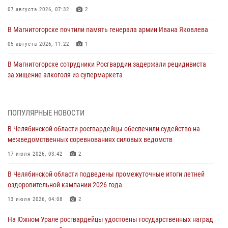
07 августа 2026, 07:32
2
В Магнитогорске почтили память генерала армии Ивана Яковлева
05 августа 2026, 11:22
1
В Магнитогорске сотрудники Росгвардии задержали рецидивиста
за хищение алкоголя из супермаркета
05 августа 2026, 06:06
На Южном Урале спецназ Росгвардии провел военно-полевые
ПОПУЛЯРНЫЕ НОВОСТИ
сборы для кадетов
В Челябинской области росгвардейцы обеспечили судейство на
04 августа 2026, 10:03
1
межведомственных соревнованиях силовых ведомств
Росгвардейцы задержали трёх магазинных воров в Челябинске
17 июля 2026, 03:42
2
04 августа 2026, 10:00
В Челябинской области подведены промежуточные итоги летней
оздоровительной кампании 2026 года
На Южном Урале сотрудники Росгвардии задержали
подозреваемого в совершении убийства
13 июля 2026, 04:08
2
03 августа 2026, 11:41
На Южном Урале росгвардейцы удостоены государственных наград