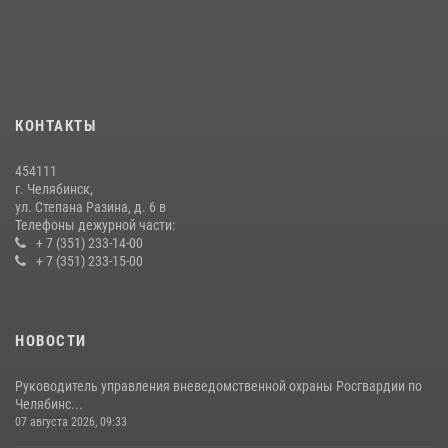
мероприятиях, посвященных Дню семьи, любви и верности
08 июля 2026, 12:05
2
На Южном Урале продолжается акция «Каникулы с Росгвардией»
15 июля 2026, 05:49
4
КОНТАКТЫ
Бойцы спецназа Росгвардии провели экскурсию для подростков из
трудовых отрядов на Южном Урале
454111
28 июля 2026, 10:38
4
г. Челябинск,
ул. Степана Разина, д. 6 в
Телефоны дежурной части:
+ 7 (351) 233-14-00
+ 7 (351) 233-15-00
НОВОСТИ
Руководитель управления вневедомственной охраны Росгвардии по
Челябинс...
07 августа 2026, 09:33