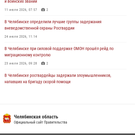
и воинских званий
В Челябинской области росгвардейцами по горячим следам
задержан подозреваемый в грабеже
11 июля 2026, 07:57
2
03 августа 2026, 11:25
В Челябинске определили лучшие группы задержания
вневедомственной охраны Росгвардии
24 июля 2026, 11:14
В Челябинске при силовой поддержке ОМОН прошёл рейд по
миграционному контролю
23 июля 2026, 09:28
2
В Челябинске росгвардейцы задержали злоумышленников,
напавших на бригаду скорой помощи
14 июля 2026, 12:16
В Челябинске росгвардейцы обсудили с профессиональным
спортсменом основы здорового образа жизни
Челябинская область
13 июля 2026, 03:02
5
Официальный сайт Правительства
В Челябинской области росгвардейцы приняли участие в