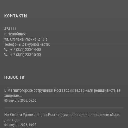
15 июля 2026, 05:49
4
КОНТАКТЫ
В Челябинской области росгвардейцы приняли участие в
мероприятиях, посвященных Дню семьи, любви и верности
454111
08 июля 2026, 12:05
2
г. Челябинск,
ул. Степана Разина, д. 6 в
Телефоны дежурной части:
+ 7 (351) 233-14-00
+ 7 (351) 233-15-00
НОВОСТИ
В Магнитогорске сотрудники Росгвардии задержали рецидивиста за
хищение...
05 августа 2026, 06:06
На Южном Урале спецназ Росгвардии провел военно-полевые сборы
для каде...
04 августа 2026, 10:03