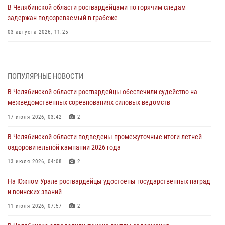
В Челябинской области росгвардейцами по горячим следам
задержан подозреваемый в грабеже
03 августа 2026, 11:25
Росгвардейцы обеспечили безопасность празднования Дня ВДВ на
Южном Урале
ПОПУЛЯРНЫЕ НОВОСТИ
03 августа 2026, 09:22
1
В Челябинской области росгвардейцы обеспечили судейство на
Авиация Росгвардии совершила более 250 санитарных вылетов в
межведомственных соревнованиях силовых ведомств
Донецкой Народной Республике
17 июля 2026, 03:42
2
31 июля 2026, 11:33
В Челябинской области подведены промежуточные итоги летней
Росгвардия обеспечивает безопасность граждан на южном
оздоровительной кампании 2026 года
направлении
13 июля 2026, 04:08
2
31 июля 2026, 11:32
1
На Южном Урале росгвардейцы удостоены государственных наград
В Уральском округе Росгвардии состоялось заседание
и воинских званий
оперативного штаба
11 июля 2026, 07:57
2
30 июля 2026, 10:53