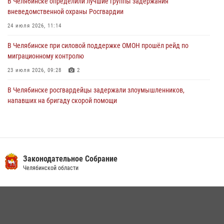
В Челябинске определили лучшие группы задержания
вневедомственной охраны Росгвардии
24 июля 2026, 11:14
В Челябинске при силовой поддержке ОМОН прошёл рейд по
миграционному контролю
23 июля 2026, 09:28
2
В Челябинске росгвардейцы задержали злоумышленников,
напавших на бригаду скорой помощи
14 июля 2026, 12:16
В Челябинске росгвардейцы обсудили с профессиональным
спортсменом основы здорового образа жизни
Законодательное Собрание
13 июля 2026, 03:02
5
Челябинской области
По горячим следам задержали подозреваемого в тяжком
преступлении челябинские росгвардейцы
07 июля 2026, 07:48
На Южном Урале продолжается акция «Каникулы с Росгвардией»