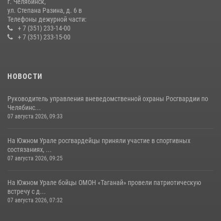
14 июля 2026, 05:15
г. Челябинск,
ул. Степана Разина, д. 6 в
Телефоны дежурной части:
+ 7 (351) 233-14-00
+ 7 (351) 233-15-00
НОВОСТИ
Руководитель управления вневедомственной охраны Росгвардии по
Челябинс...
07 августа 2026, 09:33
На Южном Урале росгвардейцы приняли участие в спортивных
состязаниях, ...
07 августа 2026, 09:25
На Южном Урале бойцы ОМОН «Таганай» провели патриотическую
встречу с д...
07 августа 2026, 07:32