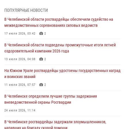
На Южном Урале спецназ Росгвардии провел военно-полевые
ПОПУЛЯРНЫЕ НОВОСТИ
сборы для кадетов
В Челябинской области росгвардейцы обеспечили судейство на
04 августа 2026, 10:03
1
межведомственных соревнованиях силовых ведомств
Росгвардейцы задержали трёх магазинных воров в Челябинске
17 июля 2026, 03:42
2
04 августа 2026, 10:00
В Челябинской области подведены промежуточные итоги летней
оздоровительной кампании 2026 года
На Южном Урале сотрудники Росгвардии задержали
подозреваемого в совершении убийства
13 июля 2026, 04:08
2
03 августа 2026, 11:41
На Южном Урале росгвардейцы удостоены государственных наград
и воинских званий
В Челябинской области росгвардейцами по горячим следам
задержан подозреваемый в грабеже
11 июля 2026, 07:57
2
03 августа 2026, 11:25
В Челябинске определили лучшие группы задержания
вневедомственной охраны Росгвардии
24 июля 2026, 11:14
В Челябинске росгвардейцы задержали злоумышленников,
напавших на бригаду скорой помощи