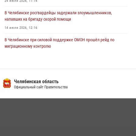
24 июля 2026, 11:14
В Челябинске росгвардейцы задержали злоумышленников,
напавших на бригаду скорой помощи
14 июля 2026, 12:16
В Челябинске при силовой поддержке ОМОН прошёл рейд по
миграционному контролю
23 июля 2026, 09:28
2
В Челябинске росгвардейцы обсудили с профессиональным
спортсменом основы здорового образа жизни
Челябинская область
13 июля 2026, 03:02
5
Официальный сайт Правительства
В Челябинской области росгвардейцы приняли участие в
мероприятиях, посвященных Дню семьи, любви и верности
08 июля 2026, 12:05
2
На Южном Урале продолжается акция «Каникулы с Росгвардией»
15 июля 2026, 05:49
4