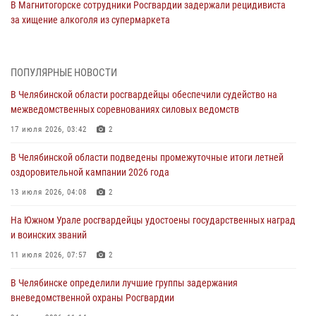
В Магнитогорске сотрудники Росгвардии задержали рецидивиста
за хищение алкоголя из супермаркета
05 августа 2026, 06:06
На Южном Урале спецназ Росгвардии провел военно-полевые
ПОПУЛЯРНЫЕ НОВОСТИ
сборы для кадетов
В Челябинской области росгвардейцы обеспечили судейство на
04 августа 2026, 10:03
1
межведомственных соревнованиях силовых ведомств
Росгвардейцы задержали трёх магазинных воров в Челябинске
17 июля 2026, 03:42
2
04 августа 2026, 10:00
В Челябинской области подведены промежуточные итоги летней
оздоровительной кампании 2026 года
На Южном Урале сотрудники Росгвардии задержали
подозреваемого в совершении убийства
13 июля 2026, 04:08
2
03 августа 2026, 11:41
На Южном Урале росгвардейцы удостоены государственных наград
и воинских званий
В Челябинской области росгвардейцами по горячим следам
задержан подозреваемый в грабеже
11 июля 2026, 07:57
2
03 августа 2026, 11:25
В Челябинске определили лучшие группы задержания
вневедомственной охраны Росгвардии