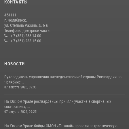
КОНТАКТЫ
На Южном Урале росгвардейцы обеспечили безопасность матча
Первенства России по футболу
454111
14 июля 2026, 05:15
г. Челябинск,
ул. Степана Разина, д. 6 в
Телефоны дежурной части:
+ 7 (351) 233-14-00
+ 7 (351) 233-15-00
НОВОСТИ
Руководитель управления вневедомственной охраны Росгвардии по
Челябинс...
07 августа 2026, 09:33
На Южном Урале росгвардейцы приняли участие в спортивных
состязаниях, ...
07 августа 2026, 09:25
На Южном Урале бойцы ОМОН «Таганай» провели патриотическую