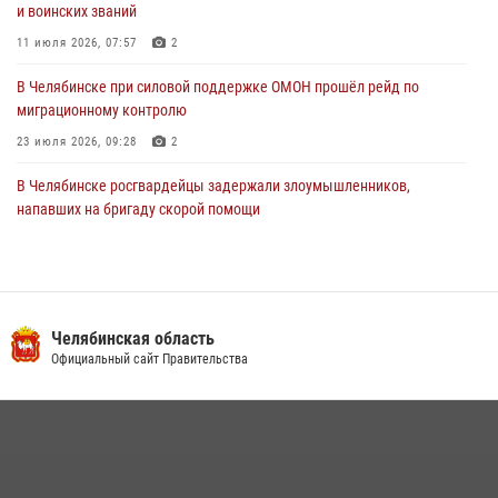
и воинских званий
11 июля 2026, 07:57
2
В Челябинске при силовой поддержке ОМОН прошёл рейд по
миграционному контролю
23 июля 2026, 09:28
2
В Челябинске росгвардейцы задержали злоумышленников,
напавших на бригаду скорой помощи
14 июля 2026, 12:16
В Челябинске росгвардейцы обсудили с профессиональным
спортсменом основы здорового образа жизни
Челябинская область
13 июля 2026, 03:02
5
Официальный сайт Правительства
На Южном Урале продолжается акция «Каникулы с Росгвардией»
15 июля 2026, 05:49
4
В Челябинской области росгвардейцы приняли участие в
мероприятиях, посвященных Дню семьи, любви и верности