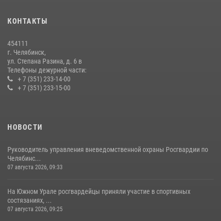
08 июля 2026, 12:05
2
КОНТАКТЫ
На Южном Урале росгвардейцы обеспечили безопасность матча
Первенства России по футболу
454111
14 июля 2026, 05:15
г. Челябинск,
ул. Степана Разина, д. 6 в
Телефоны дежурной части:
+ 7 (351) 233-14-00
+ 7 (351) 233-15-00
НОВОСТИ
Руководитель управления вневедомственной охраны Росгвардии по
Челябинс...
07 августа 2026, 09:33
На Южном Урале росгвардейцы приняли участие в спортивных
состязаниях, ...
07 августа 2026, 09:25