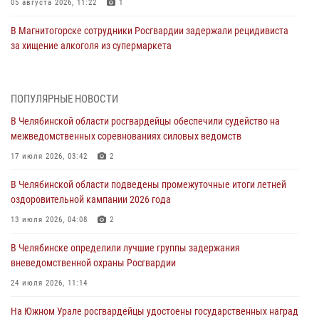
05 августа 2026, 11:22
1
В Магнитогорске сотрудники Росгвардии задержали рецидивиста
за хищение алкоголя из супермаркета
05 августа 2026, 06:06
На Южном Урале спецназ Росгвардии провел военно-полевые
ПОПУЛЯРНЫЕ НОВОСТИ
сборы для кадетов
В Челябинской области росгвардейцы обеспечили судейство на
04 августа 2026, 10:03
1
межведомственных соревнованиях силовых ведомств
Росгвардейцы задержали трёх магазинных воров в Челябинске
17 июля 2026, 03:42
2
04 августа 2026, 10:00
В Челябинской области подведены промежуточные итоги летней
оздоровительной кампании 2026 года
На Южном Урале сотрудники Росгвардии задержали
подозреваемого в совершении убийства
13 июля 2026, 04:08
2
03 августа 2026, 11:41
В Челябинске определили лучшие группы задержания
вневедомственной охраны Росгвардии
В Челябинской области росгвардейцами по горячим следам
задержан подозреваемый в грабеже
24 июля 2026, 11:14
03 августа 2026, 11:25
На Южном Урале росгвардейцы удостоены государственных наград