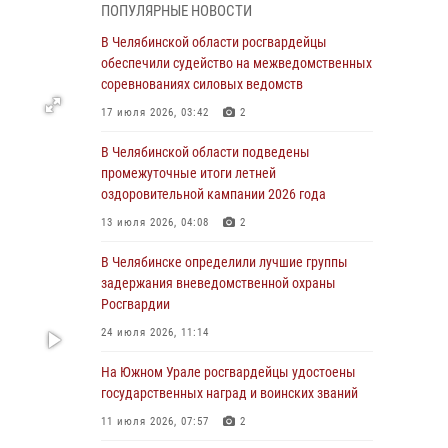
ПОПУЛЯРНЫЕ НОВОСТИ
воров в Челябинске
В Челябинской области росгвардейцы
04 августа 2026, 10:00
обеспечили судейство на межведомственных
соревнованиях силовых ведомств
На Южном Урале сотрудники Росгвардии
задержали подозреваемого в совершении
17 июля 2026, 03:42
2
убийства
В Челябинской области подведены
03 августа 2026, 11:41
промежуточные итоги летней
оздоровительной кампании 2026 года
В Челябинской области росгвардейцами по
горячим следам задержан подозреваемый в
13 июля 2026, 04:08
2
грабеже
В Челябинске определили лучшие группы
03 августа 2026, 11:25
задержания вневедомственной охраны
Росгвардии
Росгвардейцы обеспечили безопасность
празднования Дня ВДВ на Южном Урале
24 июля 2026, 11:14
03 августа 2026, 09:22
1
На Южном Урале росгвардейцы удостоены
государственных наград и воинских званий
Авиация Росгвардии совершила более 250
санитарных вылетов в Донецкой Народной
11 июля 2026, 07:57
2
Республике