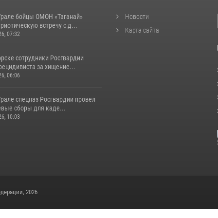
рале бойцы ОМОН «Таганай»
Новости
риотическую встречу с д...
Карта сайта
26, 07:32
орске сотрудники Росгвардии
рецидивиста за хищение...
26, 06:06
рале спецназ Росгвардии провел
вые сборы для каде...
26, 10:03
дерации, 2026