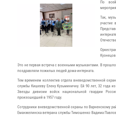
По всей
мероприя
Так, муз
участие 
Представ
интерна
Отечеств
Оркестр
Кузнецов
Это не первая встреча с военными музыкантами. В прошло
поздравляли пожилых людей дома-интерната.
Тем временем коллектив отдела вневедомственной охран
службы Кишееву Елену Кузьминичну. Ей 90 лет, 32 года и
Звезды дивизии войск национальной гвардии Россий
произошедшей в 1957 году.
Сотрудники вневедомственной охраны по Варненскому рай
Еманжелинска ветерана службы Тимошенко Вадима Павлови