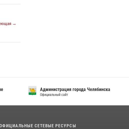
посвященных Дню семьи, любви и верности
08 июля 2026, 12:05
2
На Южном Урале росгвардейцы обеспечили
ующая →
безопасность матча Первенства России по
футболу
14 июля 2026, 05:15
ие
Администрация города Челябинска
Официальный сайт
ОФИЦИАЛЬНЫЕ СЕТЕВЫЕ РЕСУРСЫ