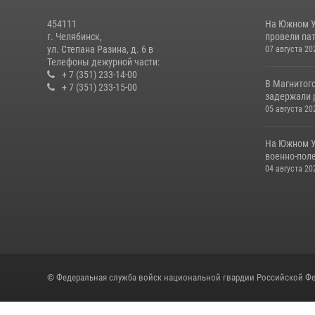
454111
На Южном У
г. Челябинск,
провели пат
ул. Степана Разина, д. 6 в
07 августа 20
Телефоны дежурной части:
+ 7 (351) 233-14-00
В Магнитог
+ 7 (351) 233-15-00
задержали 
05 августа 20
На Южном У
военно-поле
04 августа 20
© Федеральная служба войск национальной гвардии Российской Фе