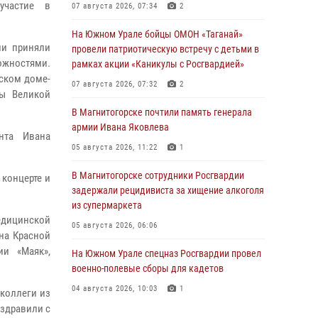
участие в
07 августа 2026, 07:34
2
На Южном Урале бойцы ОМОН «Таганай»
ии приняли
провели патриотическую встречу с детьми в
ожностями.
рамках акции «Каникулы с Росгвардией»
ском доме-
07 августа 2026, 07:32
2
ны Великой
В Магнитогорске почтили память генерала
армии Ивана Яковлева
нта Ивана
05 августа 2026, 11:22
1
В Магнитогорске сотрудники Росгвардии
 концерте и
задержали рецидивиста за хищение алкоголя
из супермаркета
едицинской
05 августа 2026, 06:06
ена Красной
и «Маяк»,
На Южном Урале спецназ Росгвардии провел
военно-полевые сборы для кадетов
04 августа 2026, 10:03
1
 коллеги из
оздравили с
Росгвардейцы задержали трёх магазинных