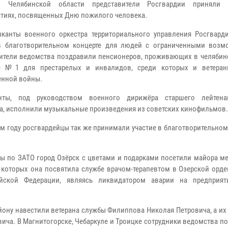
 Челябинской области представители Росгвардии приняли 
тиях, посвященных Дню пожилого человека.
ыканты военного оркестра территориального управления Росгвард
в благотворительном концерте для людей с ограниченными возм
ители ведомства поздравили пенсионеров, проживающих в челябин
те №1 для престарелых и инвалидов, среди которых и ветера
енной войны.
анты, под руководством военного дирижёра старшего лейтена
а, исполнили музыкальные произведения из советских кинофильмов.
м году росгвардейцы так же принимали участие в благотворительном
ы по ЗАТО город Озёрск с цветами и подарками посетили майора м
з которых она посвятила службе врачом-терапевтом в Озерской орд
ской Федерации, являясь ликвидатором аварии на предприяти
ону навестили ветерана службы Филиппова Николая Петровича, а их
ча. В Магнитогорске, Чебаркуле и Троицке сотрудники ведомства п