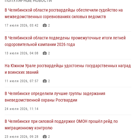
ПОПУЛЯРНЫЕ НОВОСТИ
03 августа 2026, 09:22
1
В Челябинской области росгвардейцы обеспечили судейство на
Авиация Росгвардии совершила более 250 санитарных вылетов в
межведомственных соревнованиях силовых ведомств
Донецкой Народной Республике
17 июля 2026, 03:42
2
31 июля 2026, 11:33
В Челябинской области подведены промежуточные итоги летней
Росгвардия обеспечивает безопасность граждан на южном
оздоровительной кампании 2026 года
направлении
13 июля 2026, 04:08
2
31 июля 2026, 11:32
1
На Южном Урале росгвардейцы удостоены государственных наград
В Уральском округе Росгвардии состоялось заседание
и воинских званий
оперативного штаба
11 июля 2026, 07:57
2
30 июля 2026, 10:53
В Челябинске определили лучшие группы задержания
вневедомственной охраны Росгвардии
24 июля 2026, 11:14
В Челябинске при силовой поддержке ОМОН прошёл рейд по
миграционному контролю
23 июля 2026, 09:28
2