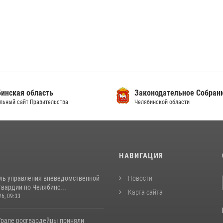
инская область
Законодательное Собран
льный сайт Правительства
Челябинской области
И
НАВИГАЦИЯ
ль управления вневедомственной
Новости
вардии по Челябинс...
Карта сайта
26, 09:33
рале росгвардейцы приняли