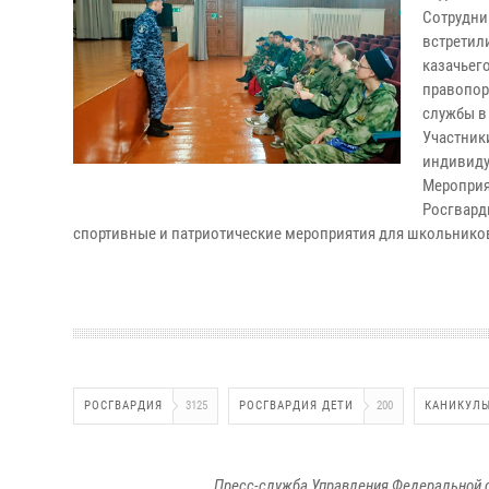
Сотрудн
встретил
казачье
правопо
службы в
Участник
индивиду
Меропри
Росгвард
спортивные и патриотические мероприятия для школьнико
РОСГВАРДИЯ
3125
РОСГВАРДИЯ ДЕТИ
200
КАНИКУЛЫ
Пресс-служба Управления Федеральной 