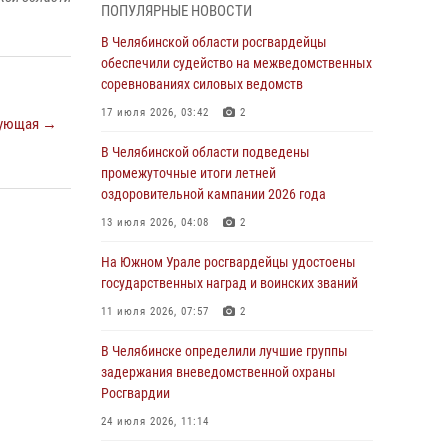
05 августа 2026, 11:22
1
ПОПУЛЯРНЫЕ НОВОСТИ
В Магнитогорске сотрудники Росгвардии
В Челябинской области росгвардейцы
задержали рецидивиста за хищение алкоголя
обеспечили судейство на межведомственных
из супермаркета
соревнованиях силовых ведомств
05 августа 2026, 06:06
17 июля 2026, 03:42
2
ующая →
На Южном Урале спецназ Росгвардии провел
В Челябинской области подведены
военно-полевые сборы для кадетов
промежуточные итоги летней
оздоровительной кампании 2026 года
04 августа 2026, 10:03
1
13 июля 2026, 04:08
2
Росгвардейцы задержали трёх магазинных
воров в Челябинске
На Южном Урале росгвардейцы удостоены
государственных наград и воинских званий
04 августа 2026, 10:00
11 июля 2026, 07:57
2
На Южном Урале сотрудники Росгвардии
задержали подозреваемого в совершении
В Челябинске определили лучшие группы
убийства
задержания вневедомственной охраны
Росгвардии
03 августа 2026, 11:41
24 июля 2026, 11:14
В Челябинской области росгвардейцами по