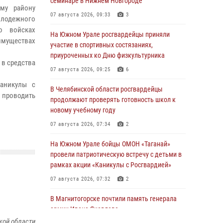
семинаре в Нижнем Новгороде
му району
07 августа 2026, 09:33
3
олодежного
о войсках
На Южном Урале росгвардейцы приняли
имуществах
участие в спортивных состязаниях,
приуроченных ко Дню физкультурника
 в средства
07 августа 2026, 09:25
6
аникулы с
В Челябинской области росгвардейцы
т проводить
продолжают проверять готовность школ к
новому учебному году
07 августа 2026, 07:34
2
На Южном Урале бойцы ОМОН «Таганай»
провели патриотическую встречу с детьми в
рамках акции «Каникулы с Росгвардией»
07 августа 2026, 07:32
2
В Магнитогорске почтили память генерала
армии Ивана Яковлева
кой области