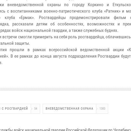
ики вневедомственной охраны по городу Коркино и Еткульско
ись с воспитанниками военно-патриотического клуба «Ратник» и м
го клуба «Ермак». Росгвардейцы продемонстрировали фильм 
рядка, рассказали детям об особенностях, возможностях и пре
 рядах войск национальной гвардии, а также служебных буднях.
и встречи смогли примерить на себя роль росгвардейца, облачившись
альной защиты.
ятия прошли в рамках всероссийской ведомственной акции «К
ией». В ее рамках до конца августа подразделения Росгвардии буду
в.
 С РОСГВАРДИЕЙ
54
ВНЕВЕДОМСТВЕННАЯ ОХРАНА
1383
службы войск национальной гвардии Российской Федерации по Челябинс