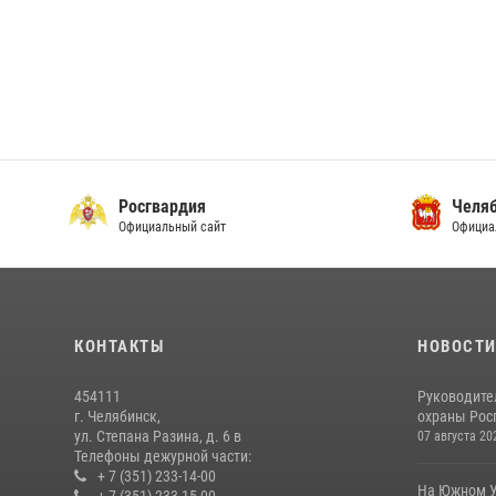
Росгвардия
Челяб
Официальный сайт
Официа
КОНТАКТЫ
НОВОСТ
454111
Руководите
г. Челябинск,
охраны Росг
ул. Степана Разина, д. 6 в
07 августа 20
Телефоны дежурной части:
+ 7 (351) 233-14-00
На Южном У