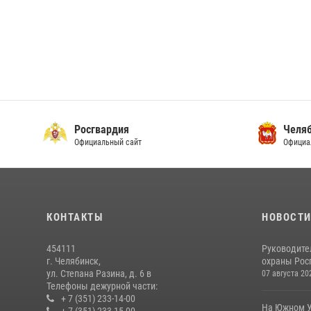
Росгвардия
Челяб
Официальный сайт
Официа
КОНТАКТЫ
НОВОСТ
454111
Руководите
г. Челябинск,
охраны Росг
ул. Степана Разина, д. 6 в
07 августа 20
Телефоны дежурной части:
+ 7 (351) 233-14-00
На Южном У