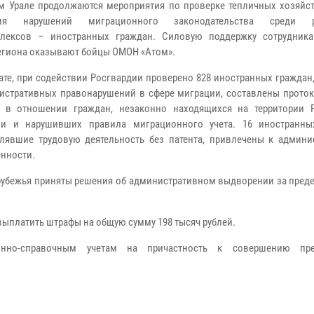
 Урале продолжаются мероприятия по проверке тепличных хозяйст
ия нарушений миграционного законодательства среди р
плексов – иностранных граждан. Силовую поддержку сотрудни
егиона оказывают бойцы ОМОН «Атом».
тате, при содействии Росгвардии проверено 828 иностранных граждан
истративных правонарушений в сфере миграции, составлены проток
1 в отношении граждан, незаконно находящихся на территории 
ии и нарушивших правила миграционного учета. 16 иностранны
лявшие трудовую деятельность без патента, привлечены к админи
енности.
рубежья приняты решения об административном выдворении за преде
ыплатить штрафы на общую сумму 198 тысяч рублей.
но-справочным учетам на причастность к совершению прес