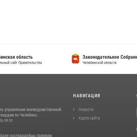
инская область
Законодательное Собран
льный сайт Правительства
Челябинской области
И
НАВИГАЦИЯ
ль управления вневедомственной
Новости
вардии по Челябинс...
Карта сайта
26, 09:33
рале росгвардейцы приняли