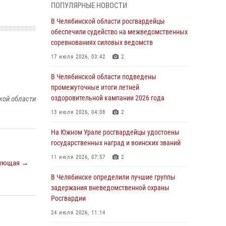
05 августа 2026, 11:22
1
ПОПУЛЯРНЫЕ НОВОСТИ
В Магнитогорске сотрудники Росгвардии
В Челябинской области росгвардейцы
задержали рецидивиста за хищение алкоголя
обеспечили судейство на межведомственных
из супермаркета
соревнованиях силовых ведомств
05 августа 2026, 06:06
17 июля 2026, 03:42
2
На Южном Урале спецназ Росгвардии провел
В Челябинской области подведены
военно-полевые сборы для кадетов
промежуточные итоги летней
оздоровительной кампании 2026 года
кой области
04 августа 2026, 10:03
1
13 июля 2026, 04:08
2
Росгвардейцы задержали трёх магазинных
воров в Челябинске
На Южном Урале росгвардейцы удостоены
государственных наград и воинских званий
04 августа 2026, 10:00
11 июля 2026, 07:57
2
ующая →
На Южном Урале сотрудники Росгвардии
задержали подозреваемого в совершении
В Челябинске определили лучшие группы
убийства
задержания вневедомственной охраны
Росгвардии
03 августа 2026, 11:41
24 июля 2026, 11:14
В Челябинской области росгвардейцами по