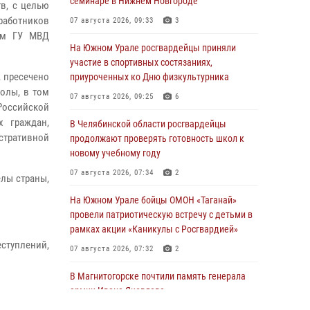
семинаре в Нижнем Новгороде
в, с целью
аботников
07 августа 2026, 09:33
3
кам ГУ МВД
На Южном Урале росгвардейцы приняли
участие в спортивных состязаниях,
, пресечено
приуроченных ко Дню физкультурника
олы, в том
07 августа 2026, 09:25
6
Российской
х граждан,
В Челябинской области росгвардейцы
стративной
продолжают проверять готовность школ к
новому учебному году
07 августа 2026, 07:34
2
лы страны,
На Южном Урале бойцы ОМОН «Таганай»
провели патриотическую встречу с детьми в
рамках акции «Каникулы с Росгвардией»
туплений,
07 августа 2026, 07:32
2
В Магнитогорске почтили память генерала
армии Ивана Яковлева