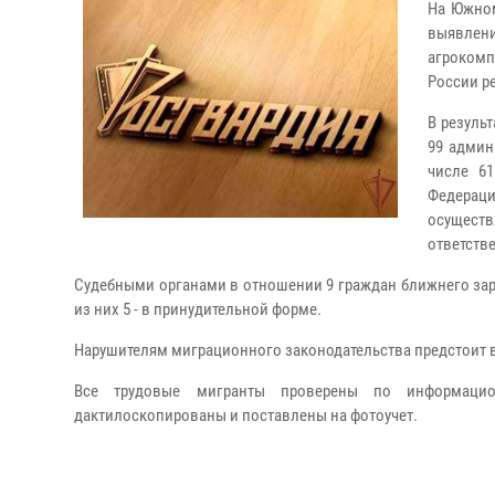
На Южном
выявлен
агроком
России р
В резуль
99 админ
числе 6
Федерац
осуществ
ответств
Судебными органами в отношении 9 граждан ближнего за
из них 5 - в принудительной форме.
Нарушителям миграционного законодательства предстоит в
Все трудовые мигранты проверены по информацион
дактилоскопированы и поставлены на фотоучет.