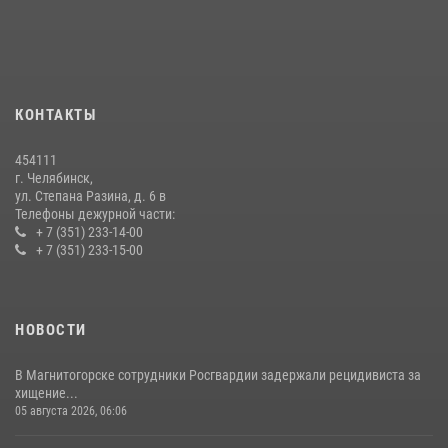
07 июля 2026, 07:48
На Южном Урале продолжается акция «Каникулы с Росгвардией»
15 июля 2026, 05:49
4
КОНТАКТЫ
В Челябинской области росгвардейцы приняли участие в
мероприятиях, посвященных Дню семьи, любви и верности
454111
08 июля 2026, 12:05
2
г. Челябинск,
ул. Степана Разина, д. 6 в
Телефоны дежурной части:
+ 7 (351) 233-14-00
+ 7 (351) 233-15-00
НОВОСТИ
В Магнитогорске сотрудники Росгвардии задержали рецидивиста за
хищение...
05 августа 2026, 06:06