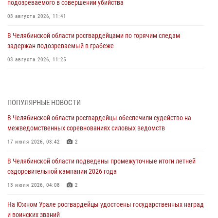
подозреваемого в совершении убийства
03 августа 2026, 11:41
В Челябинской области росгвардейцами по горячим следам
задержан подозреваемый в грабеже
03 августа 2026, 11:25
Росгвардейцы обеспечили безопасность празднования Дня ВДВ на
Южном Урале
ПОПУЛЯРНЫЕ НОВОСТИ
03 августа 2026, 09:22
1
В Челябинской области росгвардейцы обеспечили судейство на
Авиация Росгвардии совершила более 250 санитарных вылетов в
межведомственных соревнованиях силовых ведомств
Донецкой Народной Республике
17 июля 2026, 03:42
2
31 июля 2026, 11:33
В Челябинской области подведены промежуточные итоги летней
Росгвардия обеспечивает безопасность граждан на южном
оздоровительной кампании 2026 года
направлении
13 июля 2026, 04:08
2
31 июля 2026, 11:32
1
На Южном Урале росгвардейцы удостоены государственных наград
В Уральском округе Росгвардии состоялось заседание
и воинских званий