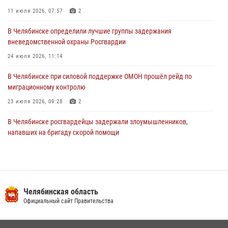
оперативного штаба
11 июля 2026, 07:57
2
30 июля 2026, 10:53
В Челябинске определили лучшие группы задержания
вневедомственной охраны Росгвардии
24 июля 2026, 11:14
В Челябинске при силовой поддержке ОМОН прошёл рейд по
миграционному контролю
23 июля 2026, 09:28
2
В Челябинске росгвардейцы задержали злоумышленников,
напавших на бригаду скорой помощи
14 июля 2026, 12:16
В Челябинске росгвардейцы обсудили с профессиональным
спортсменом основы здорового образа жизни
Челябинская область
13 июля 2026, 03:02
5
Официальный сайт Правительства
По горячим следам задержали подозреваемого в тяжком
преступлении челябинские росгвардейцы