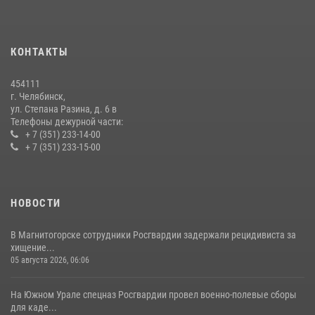
На Южном Урале продолжается акция «Каникулы с Росгвардией»
15 июля 2026, 05:49
4
КОНТАКТЫ
В Челябинской области росгвардейцы приняли участие в
мероприятиях, посвященных Дню семьи, любви и верности
454111
08 июля 2026, 12:05
2
г. Челябинск,
ул. Степана Разина, д. 6 в
Телефоны дежурной части:
+ 7 (351) 233-14-00
+ 7 (351) 233-15-00
НОВОСТИ
В Магнитогорске сотрудники Росгвардии задержали рецидивиста за
хищение...
05 августа 2026, 06:06
На Южном Урале спецназ Росгвардии провел военно-полевые сборы
для каде...