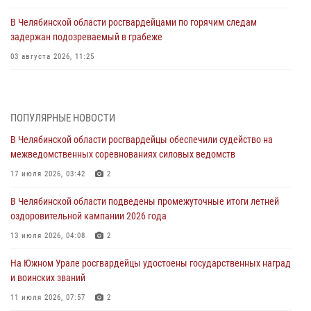
В Челябинской области росгвардейцами по горячим следам
задержан подозреваемый в грабеже
03 августа 2026, 11:25
Росгвардейцы обеспечили безопасность празднования Дня ВДВ на
Южном Урале
ПОПУЛЯРНЫЕ НОВОСТИ
03 августа 2026, 09:22
1
В Челябинской области росгвардейцы обеспечили судейство на
Авиация Росгвардии совершила более 250 санитарных вылетов в
межведомственных соревнованиях силовых ведомств
Донецкой Народной Республике
17 июля 2026, 03:42
2
31 июля 2026, 11:33
В Челябинской области подведены промежуточные итоги летней
Росгвардия обеспечивает безопасность граждан на южном
оздоровительной кампании 2026 года
направлении
13 июля 2026, 04:08
2
31 июля 2026, 11:32
1
На Южном Урале росгвардейцы удостоены государственных наград
В Уральском округе Росгвардии состоялось заседание
и воинских званий
оперативного штаба
11 июля 2026, 07:57
2
30 июля 2026, 10:53