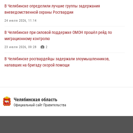
В Челябинске определили лучшие группы задержания
вневедомственной охраны Росгвардии
24 июля 2026, 11:14
В Челябинске при силовой поддержке ОМОН прошёл рейд по
миграционному контролю
23 июля 2026, 09:28
2
В Челябинске росгвардейцы задержали злоумышленников,
напавших на бригаду скорой помощи
14 июля 2026, 12:16
В Челябинске росгвардейцы обсудили с профессиональным
спортсменом основы здорового образа жизни
Челябинская область
13 июля 2026, 03:02
5
Официальный сайт Правительства
По горячим следам задержали подозреваемого в тяжком
преступлении челябинские росгвардейцы
07 июля 2026, 07:48