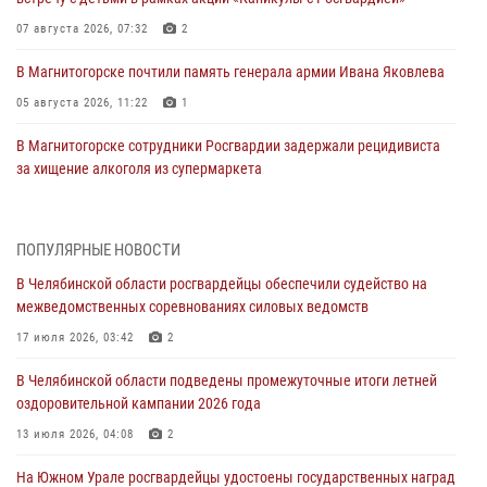
07 августа 2026, 07:32
2
В Магнитогорске почтили память генерала армии Ивана Яковлева
05 августа 2026, 11:22
1
В Магнитогорске сотрудники Росгвардии задержали рецидивиста
за хищение алкоголя из супермаркета
05 августа 2026, 06:06
На Южном Урале спецназ Росгвардии провел военно-полевые
ПОПУЛЯРНЫЕ НОВОСТИ
сборы для кадетов
В Челябинской области росгвардейцы обеспечили судейство на
04 августа 2026, 10:03
1
межведомственных соревнованиях силовых ведомств
Росгвардейцы задержали трёх магазинных воров в Челябинске
17 июля 2026, 03:42
2
04 августа 2026, 10:00
В Челябинской области подведены промежуточные итоги летней
оздоровительной кампании 2026 года
На Южном Урале сотрудники Росгвардии задержали
подозреваемого в совершении убийства
13 июля 2026, 04:08
2
03 августа 2026, 11:41
На Южном Урале росгвардейцы удостоены государственных наград