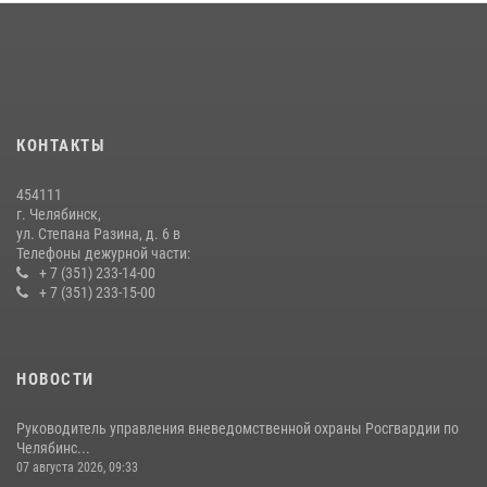
15 июля 2026, 05:49
4
Бойцы спецназа Росгвардии провели экскурсию для подростков из
трудовых отрядов на Южном Урале
28 июля 2026, 10:38
4
КОНТАКТЫ
На Южном Урале росгвардейцы обеспечили безопасность матча
Первенства России по футболу
454111
14 июля 2026, 05:15
г. Челябинск,
ул. Степана Разина, д. 6 в
Телефоны дежурной части:
+ 7 (351) 233-14-00
+ 7 (351) 233-15-00
НОВОСТИ
Руководитель управления вневедомственной охраны Росгвардии по
Челябинс...
07 августа 2026, 09:33