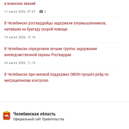
и воинских званий
В Челябинской области росгвардейцами по горячим следам
задержан подозреваемый в грабеже
11 июля 2026, 07:57
2
03 августа 2026, 11:25
В Челябинске росгвардейцы задержали злоумышленников,
напавших на бригаду скорой помощи
14 июля 2026, 12:16
В Челябинске определили лучшие группы задержания
вневедомственной охраны Росгвардии
24 июля 2026, 11:14
В Челябинске при силовой поддержке ОМОН прошёл рейд по
миграционному контролю
23 июля 2026, 09:28
2
В Челябинске росгвардейцы обсудили с профессиональным
спортсменом основы здорового образа жизни
Челябинская область
13 июля 2026, 03:02
5
Официальный сайт Правительства
На Южном Урале продолжается акция «Каникулы с Росгвардией»