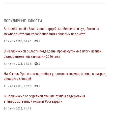
Росгвардейцы обеспечили безопасность празднования Дня ВДВ на
Южном Урале
ПОПУЛЯРНЫЕ НОВОСТИ
03 августа 2026, 09:22
1
В Челябинской области росгвардейцы обеспечили судейство на
Авиация Росгвардии совершила более 250 санитарных вылетов в
межведомственных соревнованиях силовых ведомств
Донецкой Народной Республике
17 июля 2026, 03:42
2
31 июля 2026, 11:33
В Челябинской области подведены промежуточные итоги летней
Росгвардия обеспечивает безопасность граждан на южном
оздоровительной кампании 2026 года
направлении
13 июля 2026, 04:08
2
31 июля 2026, 11:32
1
На Южном Урале росгвардейцы удостоены государственных наград
В Уральском округе Росгвардии состоялось заседание
и воинских званий
оперативного штаба
11 июля 2026, 07:57
2
30 июля 2026, 10:53
В Челябинске определили лучшие группы задержания
вневедомственной охраны Росгвардии
24 июля 2026, 11:14