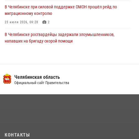
В Челябинске при силовой поддержке ОМОН прошёл рейд по
миграционному контролю
23 июля 2026, 09:28
2
В Челябинске росгвардейцы задержали злоумышленников,
напавших на бригаду скорой помощи
14 июля 2026, 12:16
В Челябинске росгвардейцы обсудили с профессиональным
спортсменом основы здорового образа жизни
Челябинская область
13 июля 2026, 03:02
5
Официальный сайт Правительства
По горячим следам задержали подозреваемого в тяжком
преступлении челябинские росгвардейцы
07 июля 2026, 07:48
На Южном Урале продолжается акция «Каникулы с Росгвардией»
15 июля 2026, 05:49
4
КОНТАКТЫ
В Челябинской области росгвардейцы приняли участие в