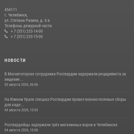
мероприятиях, посвященных Дню семьи, любви и верности
454111
08 июля 2026, 12:05
2
г. Челябинск,
ул. Степана Разина, д. 6 в
Телефоны дежурной части:
+ 7 (351) 233-14-00
+ 7 (351) 233-15-00
НОВОСТИ
В Магнитогорске сотрудники Росгвардии задержали рецидивиста за
хищение...
05 августа 2026, 06:06
На Южном Урале спецназ Росгвардии провел военно-полевые сборы
для каде...
04 августа 2026, 10:03
Росгвардейцы задержали трёх магазинных воров в Челябинске
04 августа 2026, 10:00