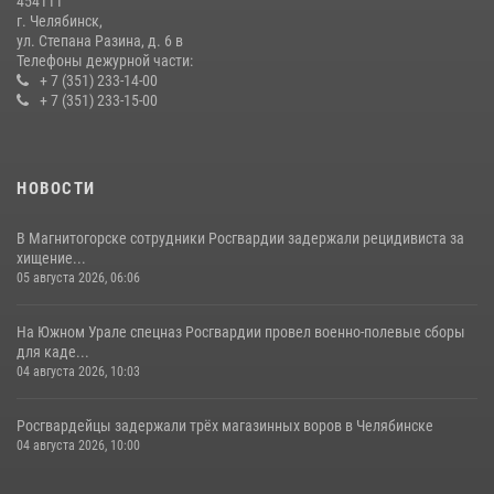
454111
08 июля 2026, 12:05
2
г. Челябинск,
ул. Степана Разина, д. 6 в
Телефоны дежурной части:
+ 7 (351) 233-14-00
+ 7 (351) 233-15-00
НОВОСТИ
В Магнитогорске сотрудники Росгвардии задержали рецидивиста за
хищение...
05 августа 2026, 06:06
На Южном Урале спецназ Росгвардии провел военно-полевые сборы
для каде...
04 августа 2026, 10:03
Росгвардейцы задержали трёх магазинных воров в Челябинске
04 августа 2026, 10:00