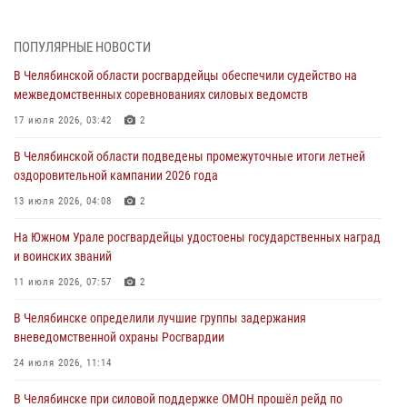
Росгвардейцы обеспечили безопасность празднования Дня ВДВ на
Южном Урале
ПОПУЛЯРНЫЕ НОВОСТИ
03 августа 2026, 09:22
1
В Челябинской области росгвардейцы обеспечили судейство на
Авиация Росгвардии совершила более 250 санитарных вылетов в
межведомственных соревнованиях силовых ведомств
Донецкой Народной Республике
17 июля 2026, 03:42
2
31 июля 2026, 11:33
В Челябинской области подведены промежуточные итоги летней
Росгвардия обеспечивает безопасность граждан на южном
оздоровительной кампании 2026 года
направлении
13 июля 2026, 04:08
2
31 июля 2026, 11:32
1
На Южном Урале росгвардейцы удостоены государственных наград
В Уральском округе Росгвардии состоялось заседание
и воинских званий
оперативного штаба
11 июля 2026, 07:57
2
30 июля 2026, 10:53
В Челябинске определили лучшие группы задержания
вневедомственной охраны Росгвардии
24 июля 2026, 11:14
В Челябинске при силовой поддержке ОМОН прошёл рейд по