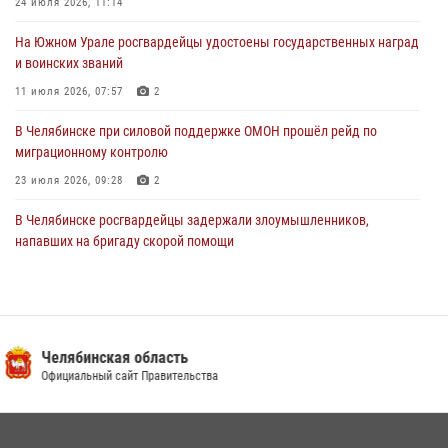
задержан подозреваемый в грабеже
24 июля 2026, 11:14
03 августа 2026, 11:25
На Южном Урале росгвардейцы удостоены государственных наград
и воинских званий
11 июля 2026, 07:57
2
В Челябинске при силовой поддержке ОМОН прошёл рейд по
миграционному контролю
23 июля 2026, 09:28
2
В Челябинске росгвардейцы задержали злоумышленников,
напавших на бригаду скорой помощи
14 июля 2026, 12:16
В Челябинске росгвардейцы обсудили с профессиональным
спортсменом основы здорового образа жизни
Законодательное Собрание
13 июля 2026, 03:02
5
Челябинской области
В Челябинской области росгвардейцы приняли участие в
мероприятиях, посвященных Дню семьи, любви и верности
08 июля 2026, 12:05
2