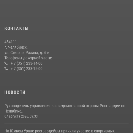
На Южном Урале продолжается акция «Каникулы с Росгвардией»
15 июля 2026, 05:49
4
КОНТАКТЫ
Бойцы спецназа Росгвардии провели экскурсию для подростков из
трудовых отрядов на Южном Урале
454111
28 июля 2026, 10:38
4
г. Челябинск,
ул. Степана Разина, д. 6 в
Телефоны дежурной части:
+ 7 (351) 233-14-00
+ 7 (351) 233-15-00
НОВОСТИ
Руководитель управления вневедомственной охраны Росгвардии по
Челябинс...
07 августа 2026, 09:33
На Южном Урале росгвардейцы приняли участие в спортивных