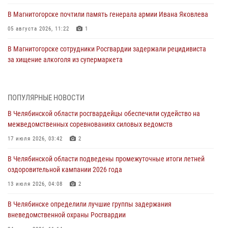
В Магнитогорске почтили память генерала армии Ивана Яковлева
05 августа 2026, 11:22
1
В Магнитогорске сотрудники Росгвардии задержали рецидивиста
за хищение алкоголя из супермаркета
05 августа 2026, 06:06
На Южном Урале спецназ Росгвардии провел военно-полевые
ПОПУЛЯРНЫЕ НОВОСТИ
сборы для кадетов
В Челябинской области росгвардейцы обеспечили судейство на
04 августа 2026, 10:03
1
межведомственных соревнованиях силовых ведомств
Росгвардейцы задержали трёх магазинных воров в Челябинске
17 июля 2026, 03:42
2
04 августа 2026, 10:00
В Челябинской области подведены промежуточные итоги летней
оздоровительной кампании 2026 года
На Южном Урале сотрудники Росгвардии задержали
подозреваемого в совершении убийства
13 июля 2026, 04:08
2
03 августа 2026, 11:41
В Челябинске определили лучшие группы задержания
вневедомственной охраны Росгвардии
В Челябинской области росгвардейцами по горячим следам