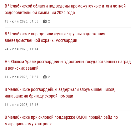
04 августа 2026, 10:00
В Челябинской области подведены промежуточные итоги летней
оздоровительной кампании 2026 года
На Южном Урале сотрудники Росгвардии задержали
подозреваемого в совершении убийства
13 июля 2026, 04:08
2
03 августа 2026, 11:41
В Челябинске определили лучшие группы задержания
вневедомственной охраны Росгвардии
В Челябинской области росгвардейцами по горячим следам
задержан подозреваемый в грабеже
24 июля 2026, 11:14
03 августа 2026, 11:25
На Южном Урале росгвардейцы удостоены государственных наград
и воинских званий
11 июля 2026, 07:57
2
В Челябинске росгвардейцы задержали злоумышленников,
напавших на бригаду скорой помощи
14 июля 2026, 12:16
В Челябинске при силовой поддержке ОМОН прошёл рейд по
миграционному контролю
23 июля 2026, 09:28
2