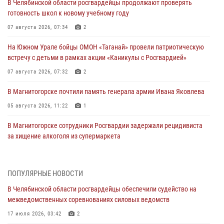
В Челябинской области росгвардейцы продолжают проверять
готовность школ к новому учебному году
07 августа 2026, 07:34
2
На Южном Урале бойцы ОМОН «Таганай» провели патриотическую
встречу с детьми в рамках акции «Каникулы с Росгвардией»
07 августа 2026, 07:32
2
В Магнитогорске почтили память генерала армии Ивана Яковлева
05 августа 2026, 11:22
1
В Магнитогорске сотрудники Росгвардии задержали рецидивиста
за хищение алкоголя из супермаркета
05 августа 2026, 06:06
На Южном Урале спецназ Росгвардии провел военно-полевые
ПОПУЛЯРНЫЕ НОВОСТИ
сборы для кадетов
В Челябинской области росгвардейцы обеспечили судейство на
04 августа 2026, 10:03
1
межведомственных соревнованиях силовых ведомств
Росгвардейцы задержали трёх магазинных воров в Челябинске
17 июля 2026, 03:42
2