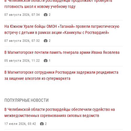
В Челябинской области росгвардейцы продолжают проверять
готовность школ к новому учебному году
07 августа 2026, 07:34
2
На Южном Урале бойцы ОМОН «Таганай» провели патриотическую
встречу с детьми в рамках акции «Каникулы с Росгвардией»
07 августа 2026, 07:32
2
В Магнитогорске почтили память генерала армии Ивана Яковлева
05 августа 2026, 11:22
1
В Магнитогорске сотрудники Росгвардии задержали рецидивиста
за хищение алкоголя из супермаркета
05 августа 2026, 06:06
На Южном Урале спецназ Росгвардии провел военно-полевые
ПОПУЛЯРНЫЕ НОВОСТИ
сборы для кадетов
В Челябинской области росгвардейцы обеспечили судейство на
04 августа 2026, 10:03
1
межведомственных соревнованиях силовых ведомств
Росгвардейцы задержали трёх магазинных воров в Челябинске
17 июля 2026, 03:42
2