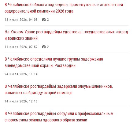
04 августа 2026, 10:00
В Челябинской области подведены промежуточные итоги летней
оздоровительной кампании 2026 года
На Южном Урале сотрудники Росгвардии задержали
подозреваемого в совершении убийства
13 июля 2026, 04:08
2
03 августа 2026, 11:41
На Южном Урале росгвардейцы удостоены государственных наград
и воинских званий
В Челябинской области росгвардейцами по горячим следам
задержан подозреваемый в грабеже
11 июля 2026, 07:57
2
03 августа 2026, 11:25
В Челябинске определили лучшие группы задержания
вневедомственной охраны Росгвардии
24 июля 2026, 11:14
В Челябинске росгвардейцы задержали злоумышленников,
напавших на бригаду скорой помощи
14 июля 2026, 12:16
В Челябинске росгвардейцы обсудили с профессиональным
спортсменом основы здорового образа жизни
13 июля 2026, 03:02
5