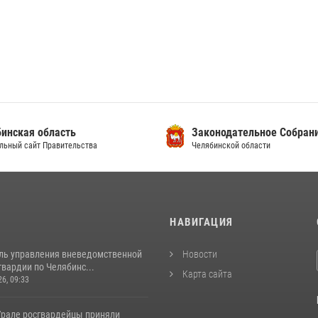
инская область
Законодательное Собран
льный сайт Правительства
Челябинской области
И
НАВИГАЦИЯ
ль управления вневедомственной
Новости
вардии по Челябинс...
Карта сайта
26, 09:33
рале росгвардейцы приняли