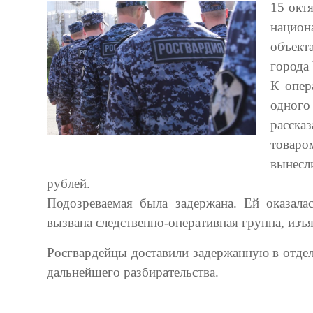
15 окт
национ
объект
города
К опер
одного
расска
товаро
вынесл
рублей.
Подозреваемая была задержана. Ей оказала
вызвана следственно-оперативная группа, из
Росгвардейцы доставили задержанную в отдел
дальнейшего разбирательства.