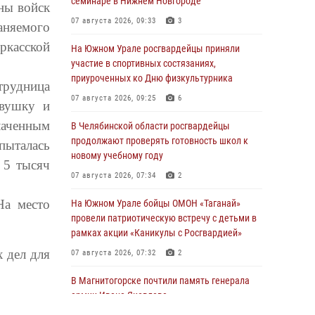
семинаре в Нижнем Новгороде
ны войск
07 августа 2026, 09:33
3
аняемого
ркасской
На Южном Урале росгвардейцы приняли
участие в спортивных состязаниях,
приуроченных ко Дню физкультурника
трудница
07 августа 2026, 09:25
6
евушку и
лаченным
В Челябинской области росгвардейцы
продолжают проверять готовность школ к
пыталась
новому учебному году
 5 тысяч
07 августа 2026, 07:34
2
На место
На Южном Урале бойцы ОМОН «Таганай»
провели патриотическую встречу с детьми в
рамках акции «Каникулы с Росгвардией»
 дел для
07 августа 2026, 07:32
2
В Магнитогорске почтили память генерала
армии Ивана Яковлева