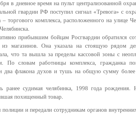
ября в дневное время на пульт централизованной охра
альной гвардии РФ поступил сигнал «Тревога» с охр
а – торгового комплекса, расположенного на улице Че
 Челябинска.
ативно прибывшим бойцам Росгвардии обратился со
 из магазинов. Она указала на стоящую рядом д
зала, что та вышла за пределы кассовой зоны с неоп
м. По словам работницы комплекса, гражданка по
и два флакона духов и тушь на общую сумму более
сь ранее судимая челябинка, 1998 года рождения. 
ъявшая похищенный товар.
 полиции и передали сотрудникам органов внутренних