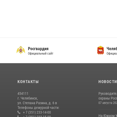
Росгвардия
Челяб
Официальный сайт
Официа
КОНТАКТЫ
НОВОСТ
454111
Руководите
г. Челябинск,
охраны Росг
ул. Степана Разина, д. 6 в
07 августа 20
Телефоны дежурной части:
+ 7 (351) 233-14-00
На Южном У