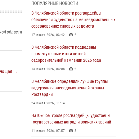
05 августа 2026, 11:22
1
ПОПУЛЯРНЫЕ НОВОСТИ
В Магнитогорске сотрудники Росгвардии
В Челябинской области росгвардейцы
задержали рецидивиста за хищение алкоголя
обеспечили судейство на межведомственных
из супермаркета
соревнованиях силовых ведомств
кой области
05 августа 2026, 06:06
17 июля 2026, 03:42
2
На Южном Урале спецназ Росгвардии провел
В Челябинской области подведены
военно-полевые сборы для кадетов
промежуточные итоги летней
оздоровительной кампании 2026 года
04 августа 2026, 10:03
1
13 июля 2026, 04:08
2
ующая →
Росгвардейцы задержали трёх магазинных
воров в Челябинске
В Челябинске определили лучшие группы
задержания вневедомственной охраны
04 августа 2026, 10:00
Росгвардии
На Южном Урале сотрудники Росгвардии
24 июля 2026, 11:14
задержали подозреваемого в совершении
убийства
На Южном Урале росгвардейцы удостоены
государственных наград и воинских званий
03 августа 2026, 11:41
11 июля 2026, 07:57
2
В Челябинской области росгвардейцами по