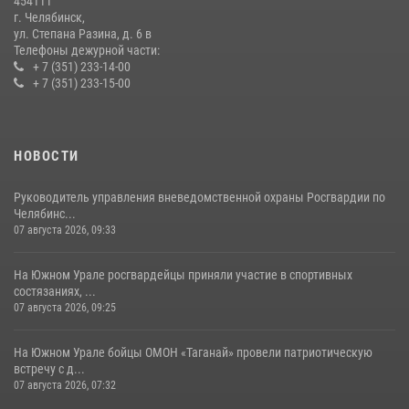
454111
14 июля 2026, 05:15
г. Челябинск,
ул. Степана Разина, д. 6 в
Телефоны дежурной части:
+ 7 (351) 233-14-00
+ 7 (351) 233-15-00
НОВОСТИ
Руководитель управления вневедомственной охраны Росгвардии по
Челябинс...
07 августа 2026, 09:33
На Южном Урале росгвардейцы приняли участие в спортивных
состязаниях, ...
07 августа 2026, 09:25
На Южном Урале бойцы ОМОН «Таганай» провели патриотическую
встречу с д...
07 августа 2026, 07:32