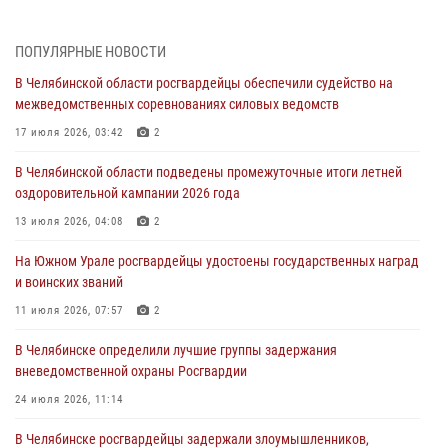
05 августа 2026, 06:06
На Южном Урале спецназ Росгвардии провел военно-полевые
ПОПУЛЯРНЫЕ НОВОСТИ
сборы для кадетов
В Челябинской области росгвардейцы обеспечили судейство на
04 августа 2026, 10:03
1
межведомственных соревнованиях силовых ведомств
Росгвардейцы задержали трёх магазинных воров в Челябинске
17 июля 2026, 03:42
2
04 августа 2026, 10:00
В Челябинской области подведены промежуточные итоги летней
оздоровительной кампании 2026 года
На Южном Урале сотрудники Росгвардии задержали
подозреваемого в совершении убийства
13 июля 2026, 04:08
2
03 августа 2026, 11:41
На Южном Урале росгвардейцы удостоены государственных наград
и воинских званий
В Челябинской области росгвардейцами по горячим следам
задержан подозреваемый в грабеже
11 июля 2026, 07:57
2
03 августа 2026, 11:25
В Челябинске определили лучшие группы задержания
вневедомственной охраны Росгвардии
24 июля 2026, 11:14
В Челябинске росгвардейцы задержали злоумышленников,