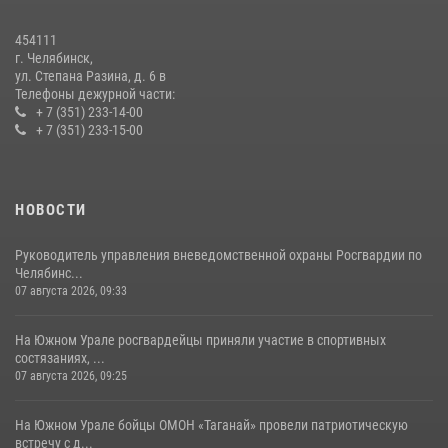
На Южном Урале росгвардейцы обеспечили безопасность матча
Первенства России по футболу
454111
14 июля 2026, 05:15
г. Челябинск,
ул. Степана Разина, д. 6 в
Телефоны дежурной части:
+ 7 (351) 233-14-00
+ 7 (351) 233-15-00
НОВОСТИ
Руководитель управления вневедомственной охраны Росгвардии по
Челябинс...
07 августа 2026, 09:33
На Южном Урале росгвардейцы приняли участие в спортивных
состязаниях, ...
07 августа 2026, 09:25
На Южном Урале бойцы ОМОН «Таганай» провели патриотическую
встречу с д...