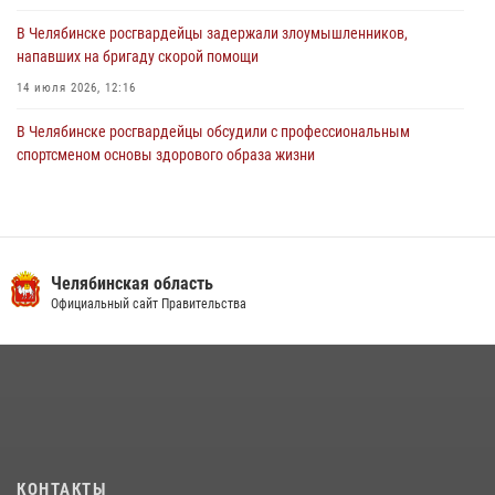
В Челябинске росгвардейцы задержали злоумышленников,
напавших на бригаду скорой помощи
14 июля 2026, 12:16
В Челябинске росгвардейцы обсудили с профессиональным
спортсменом основы здорового образа жизни
13 июля 2026, 03:02
5
В Челябинске при силовой поддержке ОМОН прошёл рейд по
миграционному контролю
Челябинская область
23 июля 2026, 09:28
2
Официальный сайт Правительства
На Южном Урале продолжается акция «Каникулы с Росгвардией»
15 июля 2026, 05:49
4
Бойцы спецназа Росгвардии провели экскурсию для подростков из
трудовых отрядов на Южном Урале
28 июля 2026, 10:38
4
КОНТАКТЫ