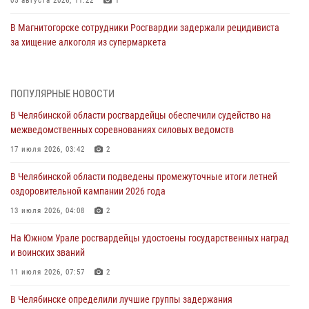
05 августа 2026, 11:22
1
В Магнитогорске сотрудники Росгвардии задержали рецидивиста
за хищение алкоголя из супермаркета
05 августа 2026, 06:06
На Южном Урале спецназ Росгвардии провел военно-полевые
ПОПУЛЯРНЫЕ НОВОСТИ
сборы для кадетов
В Челябинской области росгвардейцы обеспечили судейство на
04 августа 2026, 10:03
1
межведомственных соревнованиях силовых ведомств
Росгвардейцы задержали трёх магазинных воров в Челябинске
17 июля 2026, 03:42
2
04 августа 2026, 10:00
В Челябинской области подведены промежуточные итоги летней
оздоровительной кампании 2026 года
На Южном Урале сотрудники Росгвардии задержали
подозреваемого в совершении убийства
13 июля 2026, 04:08
2
03 августа 2026, 11:41
На Южном Урале росгвардейцы удостоены государственных наград
и воинских званий
В Челябинской области росгвардейцами по горячим следам
задержан подозреваемый в грабеже
11 июля 2026, 07:57
2
03 августа 2026, 11:25
В Челябинске определили лучшие группы задержания