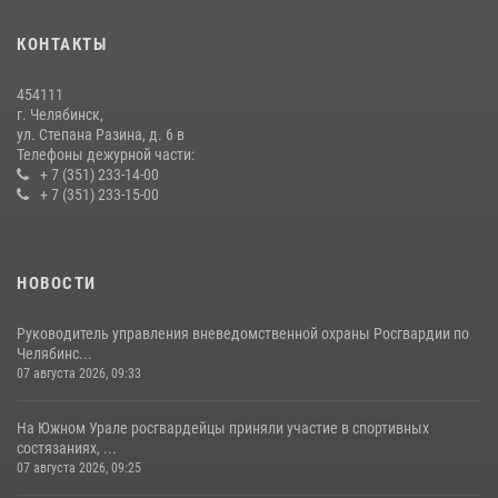
15 июля 2026, 05:49
4
КОНТАКТЫ
Бойцы спецназа Росгвардии провели экскурсию для подростков из
трудовых отрядов на Южном Урале
454111
28 июля 2026, 10:38
4
г. Челябинск,
ул. Степана Разина, д. 6 в
Телефоны дежурной части:
+ 7 (351) 233-14-00
+ 7 (351) 233-15-00
НОВОСТИ
Руководитель управления вневедомственной охраны Росгвардии по
Челябинс...
07 августа 2026, 09:33
На Южном Урале росгвардейцы приняли участие в спортивных
состязаниях, ...
07 августа 2026, 09:25