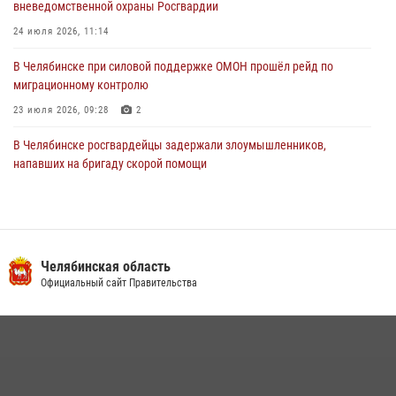
вневедомственной охраны Росгвардии
24 июля 2026, 11:14
В Челябинске при силовой поддержке ОМОН прошёл рейд по
миграционному контролю
23 июля 2026, 09:28
2
В Челябинске росгвардейцы задержали злоумышленников,
напавших на бригаду скорой помощи
14 июля 2026, 12:16
В Челябинске росгвардейцы обсудили с профессиональным
спортсменом основы здорового образа жизни
Челябинская область
13 июля 2026, 03:02
5
Официальный сайт Правительства
В Челябинской области росгвардейцы приняли участие в
мероприятиях, посвященных Дню семьи, любви и верности
08 июля 2026, 12:05
2
На Южном Урале продолжается акция «Каникулы с Росгвардией»