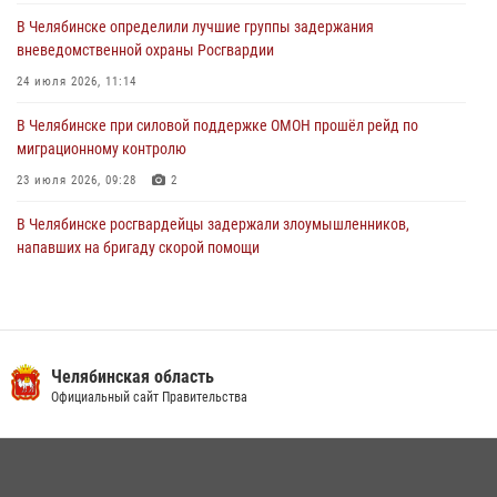
03 августа 2026, 11:25
В Челябинске определили лучшие группы задержания
вневедомственной охраны Росгвардии
24 июля 2026, 11:14
В Челябинске при силовой поддержке ОМОН прошёл рейд по
миграционному контролю
23 июля 2026, 09:28
2
В Челябинске росгвардейцы задержали злоумышленников,
напавших на бригаду скорой помощи
14 июля 2026, 12:16
В Челябинске росгвардейцы обсудили с профессиональным
спортсменом основы здорового образа жизни
Челябинская область
13 июля 2026, 03:02
5
Официальный сайт Правительства
В Челябинской области росгвардейцы приняли участие в
мероприятиях, посвященных Дню семьи, любви и верности
08 июля 2026, 12:05
2