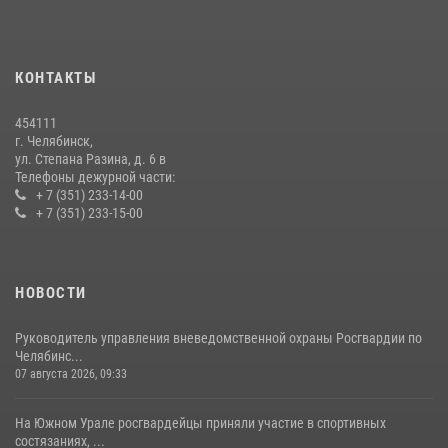
На Южном Урале продолжается акция «Каникулы с Росгвардией»
15 июля 2026, 05:49
4
КОНТАКТЫ
Бойцы спецназа Росгвардии провели экскурсию для подростков из
трудовых отрядов на Южном Урале
454111
28 июля 2026, 10:38
4
г. Челябинск,
ул. Степана Разина, д. 6 в
Телефоны дежурной части:
+ 7 (351) 233-14-00
+ 7 (351) 233-15-00
НОВОСТИ
Руководитель управления вневедомственной охраны Росгвардии по
Челябинс...
07 августа 2026, 09:33
На Южном Урале росгвардейцы приняли участие в спортивных
состязаниях, ...