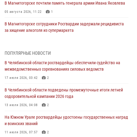
В Магнитогорске почтили память генерала армии Ивана Яковлева
05 августа 2026, 11:22
1
В Магнитогорске сотрудники Росгвардии задержали рецидивиста
за хищение алкоголя из супермаркета
05 августа 2026, 06:06
На Южном Урале спецназ Росгвардии провел военно-полевые
ПОПУЛЯРНЫЕ НОВОСТИ
сборы для кадетов
В Челябинской области росгвардейцы обеспечили судейство на
04 августа 2026, 10:03
1
межведомственных соревнованиях силовых ведомств
Росгвардейцы задержали трёх магазинных воров в Челябинске
17 июля 2026, 03:42
2
04 августа 2026, 10:00
В Челябинской области подведены промежуточные итоги летней
оздоровительной кампании 2026 года
На Южном Урале сотрудники Росгвардии задержали
подозреваемого в совершении убийства
13 июля 2026, 04:08
2
03 августа 2026, 11:41
На Южном Урале росгвардейцы удостоены государственных наград
и воинских званий
В Челябинской области росгвардейцами по горячим следам
задержан подозреваемый в грабеже
11 июля 2026, 07:57
2