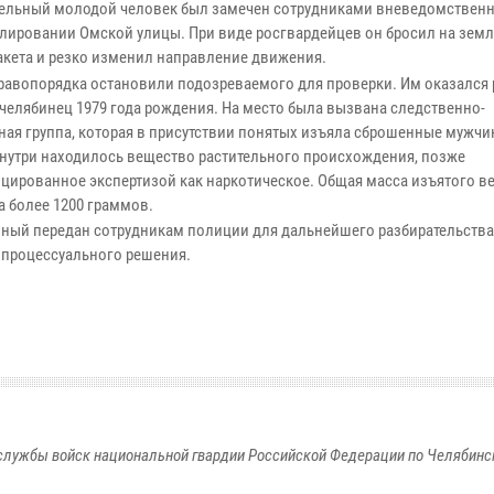
ельный молодой человек был замечен сотрудниками вневедомствен
улировании Омской улицы. При виде росгвардейцев он бросил на зем
акета и резко изменил направление движения.
равопорядка остановили подозреваемого для проверки. Им оказался 
челябинец 1979 года рождения. На место была вызвана следственно-
ная группа, которая в присутствии понятых изъяла сброшенные мужч
Внутри находилось вещество растительного происхождения, позже
цированное экспертизой как наркотическое. Общая масса изъятого в
а более 1200 граммов.
ный передан сотрудникам полиции для дальнейшего разбирательства
 процессуального решения.
службы войск национальной гвардии Российской Федерации по Челябинс