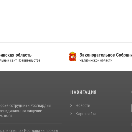
инская область
Законодательное Собран
льный сайт Правительства
Челябинской области
И
НАВИГАЦИЯ
орске сотрудники Росгвардии
Новости
рецидивиста за хищение...
Карта сайта
26, 06:06
рале спецназ Росгвардии провел