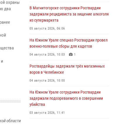
ной охраны
В Магнитогорске сотрудники Росгвардии
лю два
задержали рецидивиста за хищение алкоголя
из супермаркета
ранее
05 августа 2026, 06:06
иной
На Южном Урале спецназ Росгвардии провел
военно-полевые сборы для кадетов
ещества
04 августа 2026, 10:03
1
 и
Росгвардейцы задержали трёх магазинных
воров в Челябинске
04 августа 2026, 10:00
На Южном Урале сотрудники Росгвардии
задержали подозреваемого в совершении
убийства
03 августа 2026, 11:41
кой области
В Челябинской области росгвардейцами по
горячим следам задержан подозреваемый в