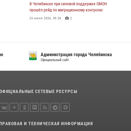
В Челябинске при силовой поддержке ОМОН
прошёл рейд по миграционному контролю
23 июля 2026, 09:28
2
В Челябинске росгвардейцы задержали
злоумышленников, напавших на бригаду
скорой помощи
14 июля 2026, 12:16
ие
Администрация города Челябинска
Официальный сайт
В Челябинске росгвардейцы обсудили с
профессиональным спортсменом основы
здорового образа жизни
13 июля 2026, 03:02
5
ОФИЦИАЛЬНЫЕ СЕТЕВЫЕ РЕСУРСЫ
По горячим следам задержали
подозреваемого в тяжком преступлении
челябинские росгвардейцы
07 июля 2026, 07:48
ПРАВОВАЯ И ТЕХНИЧЕСКАЯ ИНФОРМАЦИЯ
На Южном Урале продолжается акция