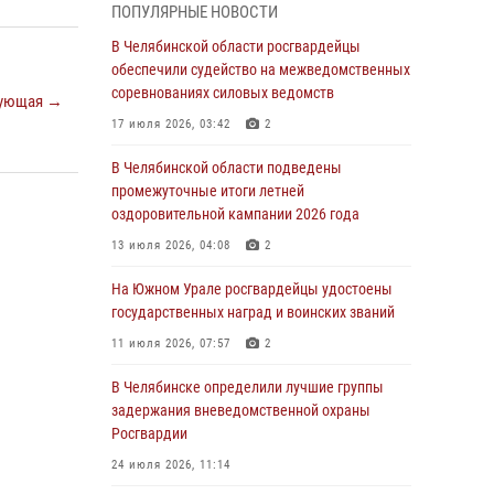
ПОПУЛЯРНЫЕ НОВОСТИ
грабеже
В Челябинской области росгвардейцы
03 августа 2026, 11:25
обеспечили судейство на межведомственных
соревнованиях силовых ведомств
Росгвардейцы обеспечили безопасность
ующая →
празднования Дня ВДВ на Южном Урале
17 июля 2026, 03:42
2
03 августа 2026, 09:22
1
В Челябинской области подведены
промежуточные итоги летней
Авиация Росгвардии совершила более 250
оздоровительной кампании 2026 года
санитарных вылетов в Донецкой Народной
Республике
13 июля 2026, 04:08
2
31 июля 2026, 11:33
На Южном Урале росгвардейцы удостоены
государственных наград и воинских званий
Росгвардия обеспечивает безопасность
граждан на южном направлении
11 июля 2026, 07:57
2
31 июля 2026, 11:32
1
В Челябинске определили лучшие группы
задержания вневедомственной охраны
В Уральском округе Росгвардии состоялось
Росгвардии
заседание оперативного штаба
24 июля 2026, 11:14
30 июля 2026, 10:53