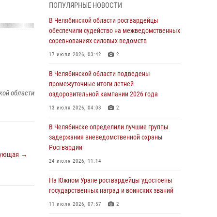
05 августа 2026, 11:22
1
ПОПУЛЯРНЫЕ НОВОСТИ
В Магнитогорске сотрудники Росгвардии
В Челябинской области росгвардейцы
задержали рецидивиста за хищение алкоголя
обеспечили судейство на межведомственных
из супермаркета
соревнованиях силовых ведомств
05 августа 2026, 06:06
17 июля 2026, 03:42
2
На Южном Урале спецназ Росгвардии провел
В Челябинской области подведены
военно-полевые сборы для кадетов
промежуточные итоги летней
кой области
оздоровительной кампании 2026 года
04 августа 2026, 10:03
1
13 июля 2026, 04:08
2
Росгвардейцы задержали трёх магазинных
воров в Челябинске
В Челябинске определили лучшие группы
задержания вневедомственной охраны
04 августа 2026, 10:00
Росгвардии
ующая →
На Южном Урале сотрудники Росгвардии
24 июля 2026, 11:14
задержали подозреваемого в совершении
убийства
На Южном Урале росгвардейцы удостоены
государственных наград и воинских званий
03 августа 2026, 11:41
11 июля 2026, 07:57
2
В Челябинской области росгвардейцами по