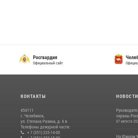
Росгвардия
Челяб
Официальный сайт
Официа
КОНТАКТЫ
НОВОСТ
454111
Руководите
г. Челябинск,
охраны Росг
ул. Степана Разина, д. 6 в
07 августа 20
Телефоны дежурной части:
+ 7 (351) 233-14-00
На Южном У