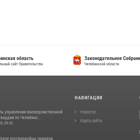
инская область
Законодательное Собран
льный сайт Правительства
Челябинской области
И
НАВИГАЦИЯ
ль управления вневедомственной
Новости
вардии по Челябинс...
Карта сайта
26, 09:33
рале росгвардейцы приняли