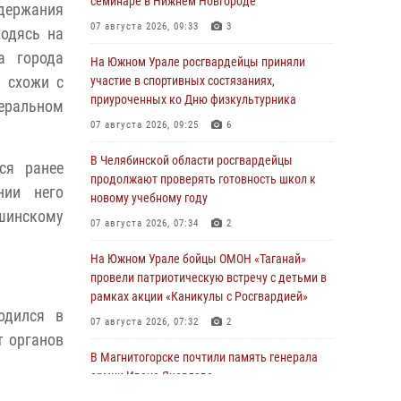
семинаре в Нижнем Новгороде
ержания
07 августа 2026, 09:33
3
ходясь на
а города
На Южном Урале росгвардейцы приняли
 схожи с
участие в спортивных состязаниях,
приуроченных ко Дню физкультурника
деральном
07 августа 2026, 09:25
6
В Челябинской области росгвардейцы
ся ранее
продолжают проверять готовность школ к
нии него
новому учебному году
шинскому
07 августа 2026, 07:34
2
На Южном Урале бойцы ОМОН «Таганай»
провели патриотическую встречу с детьми в
рамках акции «Каникулы с Росгвардией»
одился в
07 августа 2026, 07:32
2
т органов
В Магнитогорске почтили память генерала
армии Ивана Яковлева