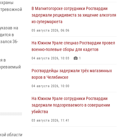
 охраны
В Магнитогорске сотрудники Росгвардии
 тревожной
задержали рецидивиста за хищение алкоголя
из супермаркета
указав на
05 августа 2026, 06:06
дится в
зался 36-
На Южном Урале спецназ Росгвардии провел
военно-полевые сборы для кадетов
04 августа 2026, 10:03
1
я в
озреваемый
Росгвардейцы задержали трёх магазинных
воров в Челябинске
04 августа 2026, 10:00
На Южном Урале сотрудники Росгвардии
задержали подозреваемого в совершении
убийства
03 августа 2026, 11:41
В Челябинской области росгвардейцами по
кой области
горячим следам задержан подозреваемый в