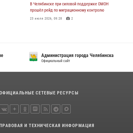
В Челябинске при силовой поддержке ОМОН
прошёл рейд по миграционному контролю
23 июля 2026, 09:28
2
В Челябинске росгвардейцы задержали
злоумышленников, напавших на бригаду
скорой помощи
14 июля 2026, 12:16
ие
Администрация города Челябинска
Официальный сайт
В Челябинске росгвардейцы обсудили с
профессиональным спортсменом основы
здорового образа жизни
13 июля 2026, 03:02
5
ОФИЦИАЛЬНЫЕ СЕТЕВЫЕ РЕСУРСЫ
По горячим следам задержали
подозреваемого в тяжком преступлении
челябинские росгвардейцы
07 июля 2026, 07:48
ПРАВОВАЯ И ТЕХНИЧЕСКАЯ ИНФОРМАЦИЯ
На Южном Урале продолжается акция