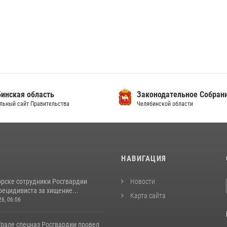
инская область
Законодательное Собран
льный сайт Правительства
Челябинской области
И
НАВИГАЦИЯ
орске сотрудники Росгвардии
Новости
рецидивиста за хищение...
Карта сайта
26, 06:06
рале спецназ Росгвардии провел