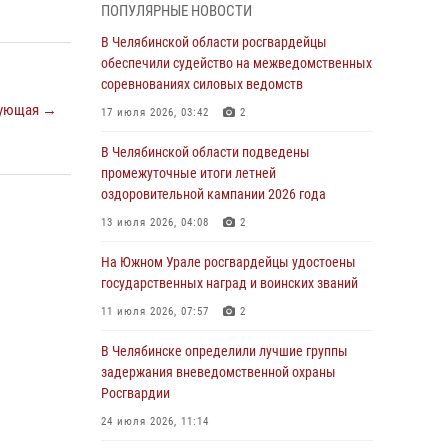
ПОПУЛЯРНЫЕ НОВОСТИ
грабеже
В Челябинской области росгвардейцы
03 августа 2026, 11:25
обеспечили судейство на межведомственных
соревнованиях силовых ведомств
Росгвардейцы обеспечили безопасность
празднования Дня ВДВ на Южном Урале
ующая →
17 июля 2026, 03:42
2
03 августа 2026, 09:22
1
В Челябинской области подведены
промежуточные итоги летней
Авиация Росгвардии совершила более 250
оздоровительной кампании 2026 года
санитарных вылетов в Донецкой Народной
Республике
13 июля 2026, 04:08
2
31 июля 2026, 11:33
На Южном Урале росгвардейцы удостоены
государственных наград и воинских званий
Росгвардия обеспечивает безопасность
граждан на южном направлении
11 июля 2026, 07:57
2
31 июля 2026, 11:32
1
В Челябинске определили лучшие группы
задержания вневедомственной охраны
В Уральском округе Росгвардии состоялось
Росгвардии
заседание оперативного штаба
24 июля 2026, 11:14
30 июля 2026, 10:53