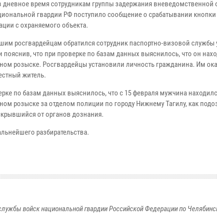
 в дневное время сотрудникам группы задержания вневедомственной
циональной гвардии РФ поступило сообщение о срабатывании кнопки
ации с охраняемого объекта.
шим росгвардейцам обратился сотрудник паспортно-визовой службы 
 пояснив, что при проверке по базам данных выяснилось, что он нахо
ном розыске. Росгвардейцы установили личность гражданина. Им ока
естный житель.
ерке по базам данных выяснилось, что с 15 февраля мужчина находилс
ном розыске за отделом полиции по городу Нижнему Тагилу, как под
 скрывшийся от органов дознания.
альнейшего разбирательства.
службы войск национальной гвардии Российской Федерации по Челябинс