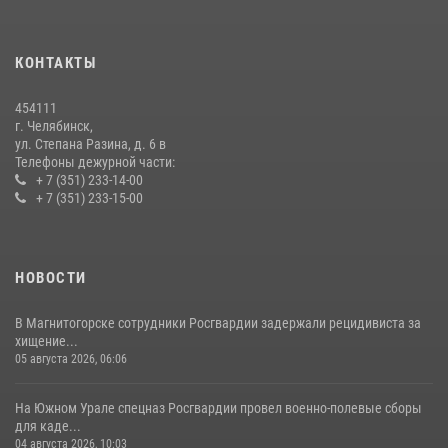
На Южном Урале продолжается акция «Каникулы с Росгвардией»
15 июля 2026, 05:49
4
КОНТАКТЫ
В Челябинской области росгвардейцы приняли участие в
мероприятиях, посвященных Дню семьи, любви и верности
454111
08 июля 2026, 12:05
2
г. Челябинск,
ул. Степана Разина, д. 6 в
Телефоны дежурной части:
+ 7 (351) 233-14-00
+ 7 (351) 233-15-00
НОВОСТИ
В Магнитогорске сотрудники Росгвардии задержали рецидивиста за
хищение...
05 августа 2026, 06:06
На Южном Урале спецназ Росгвардии провел военно-полевые сборы
для каде...
04 августа 2026, 10:03