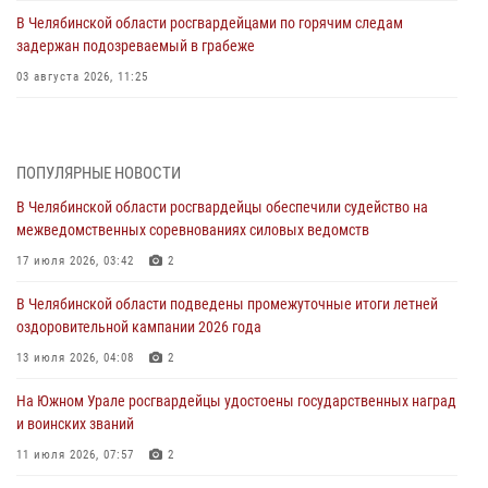
В Челябинской области росгвардейцами по горячим следам
задержан подозреваемый в грабеже
03 августа 2026, 11:25
Росгвардейцы обеспечили безопасность празднования Дня ВДВ на
Южном Урале
ПОПУЛЯРНЫЕ НОВОСТИ
03 августа 2026, 09:22
1
В Челябинской области росгвардейцы обеспечили судейство на
Авиация Росгвардии совершила более 250 санитарных вылетов в
межведомственных соревнованиях силовых ведомств
Донецкой Народной Республике
17 июля 2026, 03:42
2
31 июля 2026, 11:33
В Челябинской области подведены промежуточные итоги летней
Росгвардия обеспечивает безопасность граждан на южном
оздоровительной кампании 2026 года
направлении
13 июля 2026, 04:08
2
31 июля 2026, 11:32
1
На Южном Урале росгвардейцы удостоены государственных наград
В Уральском округе Росгвардии состоялось заседание
и воинских званий
оперативного штаба
11 июля 2026, 07:57
2
30 июля 2026, 10:53