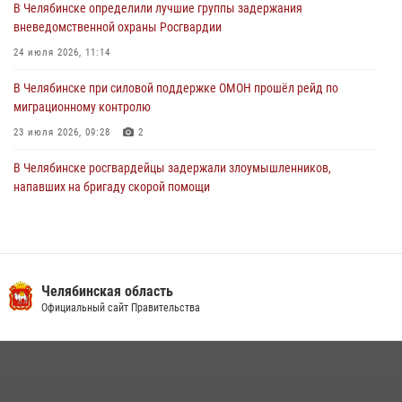
В Челябинске определили лучшие группы задержания
вневедомственной охраны Росгвардии
24 июля 2026, 11:14
В Челябинске при силовой поддержке ОМОН прошёл рейд по
миграционному контролю
23 июля 2026, 09:28
2
В Челябинске росгвардейцы задержали злоумышленников,
напавших на бригаду скорой помощи
14 июля 2026, 12:16
В Челябинске росгвардейцы обсудили с профессиональным
спортсменом основы здорового образа жизни
Челябинская область
13 июля 2026, 03:02
5
Официальный сайт Правительства
По горячим следам задержали подозреваемого в тяжком
преступлении челябинские росгвардейцы
07 июля 2026, 07:48