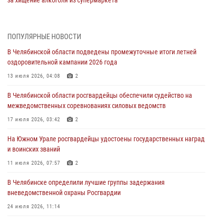
за хищение алкоголя из супермаркета
05 августа 2026, 06:06
На Южном Урале спецназ Росгвардии провел военно-полевые
ПОПУЛЯРНЫЕ НОВОСТИ
сборы для кадетов
В Челябинской области подведены промежуточные итоги летней
04 августа 2026, 10:03
1
оздоровительной кампании 2026 года
Росгвардейцы задержали трёх магазинных воров в Челябинске
13 июля 2026, 04:08
2
04 августа 2026, 10:00
В Челябинской области росгвардейцы обеспечили судейство на
межведомственных соревнованиях силовых ведомств
На Южном Урале сотрудники Росгвардии задержали
подозреваемого в совершении убийства
17 июля 2026, 03:42
2
03 августа 2026, 11:41
На Южном Урале росгвардейцы удостоены государственных наград
и воинских званий
В Челябинской области росгвардейцами по горячим следам
задержан подозреваемый в грабеже
11 июля 2026, 07:57
2
03 августа 2026, 11:25
В Челябинске определили лучшие группы задержания
вневедомственной охраны Росгвардии
24 июля 2026, 11:14