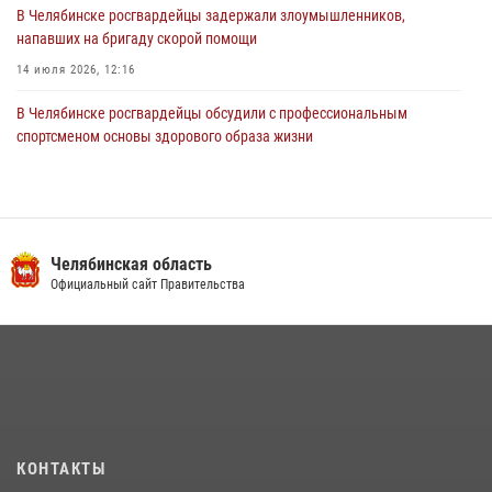
В Челябинске росгвардейцы задержали злоумышленников,
напавших на бригаду скорой помощи
14 июля 2026, 12:16
В Челябинске росгвардейцы обсудили с профессиональным
спортсменом основы здорового образа жизни
13 июля 2026, 03:02
5
В Челябинске при силовой поддержке ОМОН прошёл рейд по
миграционному контролю
Челябинская область
23 июля 2026, 09:28
2
Официальный сайт Правительства
На Южном Урале продолжается акция «Каникулы с Росгвардией»
15 июля 2026, 05:49
4
Бойцы спецназа Росгвардии провели экскурсию для подростков из
трудовых отрядов на Южном Урале
28 июля 2026, 10:38
4
КОНТАКТЫ
На Южном Урале росгвардейцы обеспечили безопасность матча