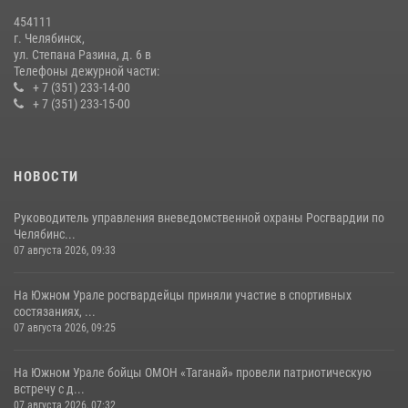
Первенства России по футболу
454111
14 июля 2026, 05:15
г. Челябинск,
ул. Степана Разина, д. 6 в
Телефоны дежурной части:
+ 7 (351) 233-14-00
+ 7 (351) 233-15-00
НОВОСТИ
Руководитель управления вневедомственной охраны Росгвардии по
Челябинс...
07 августа 2026, 09:33
На Южном Урале росгвардейцы приняли участие в спортивных
состязаниях, ...
07 августа 2026, 09:25
На Южном Урале бойцы ОМОН «Таганай» провели патриотическую
встречу с д...
07 августа 2026, 07:32