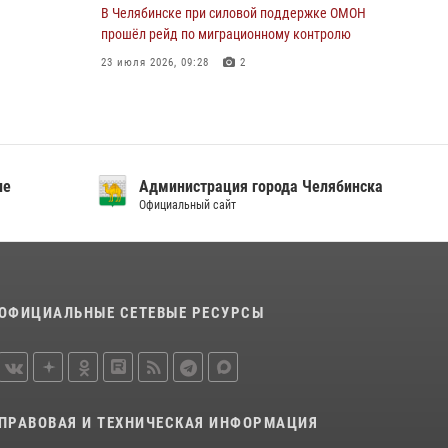
В Челябинске при силовой поддержке ОМОН
прошёл рейд по миграционному контролю
23 июля 2026, 09:28
2
В Челябинске росгвардейцы задержали
злоумышленников, напавших на бригаду
скорой помощи
14 июля 2026, 12:16
ие
Администрация города Челябинска
Официальный сайт
В Челябинске росгвардейцы обсудили с
профессиональным спортсменом основы
здорового образа жизни
13 июля 2026, 03:02
5
ОФИЦИАЛЬНЫЕ СЕТЕВЫЕ РЕСУРСЫ
По горячим следам задержали
подозреваемого в тяжком преступлении
челябинские росгвардейцы
07 июля 2026, 07:48
ПРАВОВАЯ И ТЕХНИЧЕСКАЯ ИНФОРМАЦИЯ
На Южном Урале продолжается акция