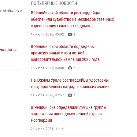
ПОПУЛЯРНЫЕ НОВОСТИ
грабеже
кой области
В Челябинской области росгвардейцы
03 августа 2026, 11:25
обеспечили судейство на межведомственных
соревнованиях силовых ведомств
Росгвардейцы обеспечили безопасность
празднования Дня ВДВ на Южном Урале
17 июля 2026, 03:42
2
03 августа 2026, 09:22
1
В Челябинской области подведены
ующая →
промежуточные итоги летней
Авиация Росгвардии совершила более 250
оздоровительной кампании 2026 года
санитарных вылетов в Донецкой Народной
Республике
13 июля 2026, 04:08
2
31 июля 2026, 11:33
На Южном Урале росгвардейцы удостоены
государственных наград и воинских званий
Росгвардия обеспечивает безопасность
граждан на южном направлении
11 июля 2026, 07:57
2
31 июля 2026, 11:32
1
В Челябинске определили лучшие группы
задержания вневедомственной охраны
В Уральском округе Росгвардии состоялось
Росгвардии
заседание оперативного штаба
24 июля 2026, 11:14
30 июля 2026, 10:53