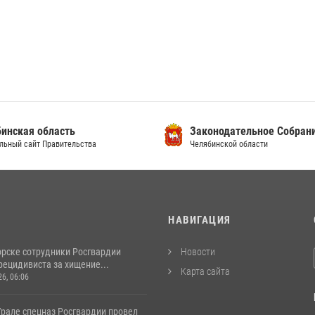
инская область
Законодательное Собран
льный сайт Правительства
Челябинской области
И
НАВИГАЦИЯ
орске сотрудники Росгвардии
Новости
рецидивиста за хищение...
Карта сайта
26, 06:06
рале спецназ Росгвардии провел