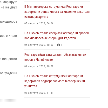
а маршруте
В Магнитогорске сотрудники Росгвардии
ие на двух
задержали рецидивиста за хищение алкоголя
из супермаркета
 находилось
05 августа 2026, 06:06
На Южном Урале спецназ Росгвардии провел
лись жители
военно-полевые сборы для кадетов
04 августа 2026, 10:03
1
Росгвардейцы задержали трёх магазинных
ое вещество
воров в Челябинске
04 августа 2026, 10:00
возбуждены
На Южном Урале сотрудники Росгвардии
задержали подозреваемого в совершении
убийства
03 августа 2026, 11:41
В Челябинской области росгвардейцами по
горячим следам задержан подозреваемый в