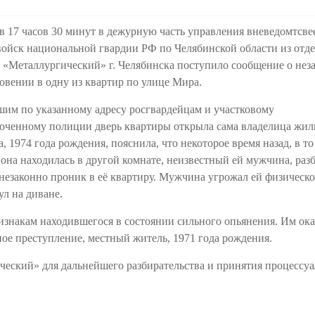
в 17 часов 30 минут в дежурную часть управления вневедомтсв
ойск национальной гвардии РФ по Челябинской области из отде
 «Металлургический» г. Челябинска поступило сообщение о нез
вении в одну из квартир по улице Мира.
им по указанному адресу росгвардейцам и участковому
оченному полиции дверь квартиры открыла сама владелица жил
 1974 года рождения, пояснила, что некоторое время назад, в то
 она находилась в другой комнате, неизвестный ей мужчина, раз
 незаконно проник в её квартиру. Мужчина угрожал ей физическ
л на диване.
изнакам находившегося в состоянии сильного опьянения. Им ока
ное преступление, местный житель, 1971 года рождения.
еский» для дальнейшего разбирательства и принятия процессу