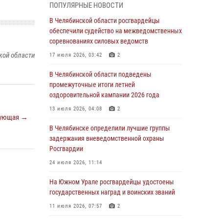
ПОПУЛЯРНЫЕ НОВОСТИ
воров в Челябинске
В Челябинской области росгвардейцы
04 августа 2026, 10:00
обеспечили судейство на межведомственных
соревнованиях силовых ведомств
На Южном Урале сотрудники Росгвардии
задержали подозреваемого в совершении
кой области
17 июля 2026, 03:42
2
убийства
В Челябинской области подведены
03 августа 2026, 11:41
промежуточные итоги летней
оздоровительной кампании 2026 года
В Челябинской области росгвардейцами по
горячим следам задержан подозреваемый в
13 июля 2026, 04:08
2
ующая →
грабеже
В Челябинске определили лучшие группы
03 августа 2026, 11:25
задержания вневедомственной охраны
Росгвардии
Росгвардейцы обеспечили безопасность
празднования Дня ВДВ на Южном Урале
24 июля 2026, 11:14
03 августа 2026, 09:22
1
На Южном Урале росгвардейцы удостоены
государственных наград и воинских званий
Авиация Росгвардии совершила более 250
санитарных вылетов в Донецкой Народной
11 июля 2026, 07:57
2
Республике