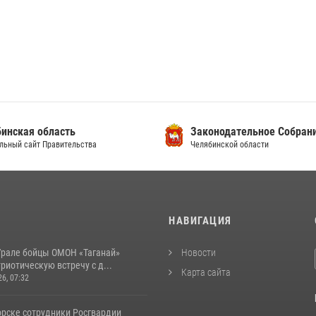
инская область
Законодательное Собран
льный сайт Правительства
Челябинской области
И
НАВИГАЦИЯ
рале бойцы ОМОН «Таганай»
Новости
риотическую встречу с д...
Карта сайта
26, 07:32
орске сотрудники Росгвардии