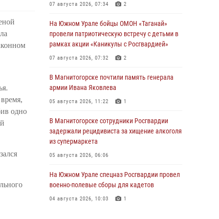
07 августа 2026, 07:34
2
ееной
На Южном Урале бойцы ОМОН «Таганай»
ла
провели патриотическую встречу с детьми в
рамках акции «Каникулы с Росгвардией»
аконном
07 августа 2026, 07:32
2
В Магнитогорске почтили память генерала
ья.
армии Ивана Яковлева
 время,
05 августа 2026, 11:22
1
бив одно
В Магнитогорске сотрудники Росгвардии
ой
задержали рецидивиста за хищение алкоголя
из супермаркета
зался
05 августа 2026, 06:06
На Южном Урале спецназ Росгвардии провел
ального
военно-полевые сборы для кадетов
04 августа 2026, 10:03
1
Росгвардейцы задержали трёх магазинных