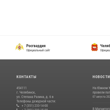
Росгвардия
Челяб
Официальный сайт
Официа
КОНТАКТЫ
НОВОСТ
454111
На Южном У
г. Челябинск,
провели пат
ул. Степана Разина, д. 6 в
07 августа 20
Телефоны дежурной части:
+ 7 (351) 233-14-00
В Магнитог