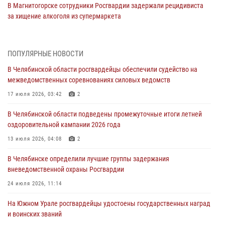
В Магнитогорске сотрудники Росгвардии задержали рецидивиста
за хищение алкоголя из супермаркета
05 августа 2026, 06:06
На Южном Урале спецназ Росгвардии провел военно-полевые
ПОПУЛЯРНЫЕ НОВОСТИ
сборы для кадетов
В Челябинской области росгвардейцы обеспечили судейство на
04 августа 2026, 10:03
1
межведомственных соревнованиях силовых ведомств
Росгвардейцы задержали трёх магазинных воров в Челябинске
17 июля 2026, 03:42
2
04 августа 2026, 10:00
В Челябинской области подведены промежуточные итоги летней
оздоровительной кампании 2026 года
На Южном Урале сотрудники Росгвардии задержали
подозреваемого в совершении убийства
13 июля 2026, 04:08
2
03 августа 2026, 11:41
В Челябинске определили лучшие группы задержания
вневедомственной охраны Росгвардии
В Челябинской области росгвардейцами по горячим следам
задержан подозреваемый в грабеже
24 июля 2026, 11:14
03 августа 2026, 11:25
На Южном Урале росгвардейцы удостоены государственных наград
и воинских званий