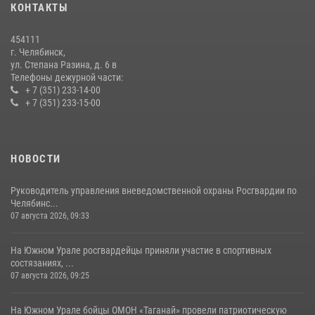
КОНТАКТЫ
На Южном Урале росгвардейцы обеспечили безопасность матча
Первенства России по футболу
454111
14 июля 2026, 05:15
г. Челябинск,
ул. Степана Разина, д. 6 в
Телефоны дежурной части:
+ 7 (351) 233-14-00
+ 7 (351) 233-15-00
НОВОСТИ
Руководитель управления вневедомственной охраны Росгвардии по
Челябинс...
07 августа 2026, 09:33
На Южном Урале росгвардейцы приняли участие в спортивных
состязаниях, ...
07 августа 2026, 09:25
На Южном Урале бойцы ОМОН «Таганай» провели патриотическую