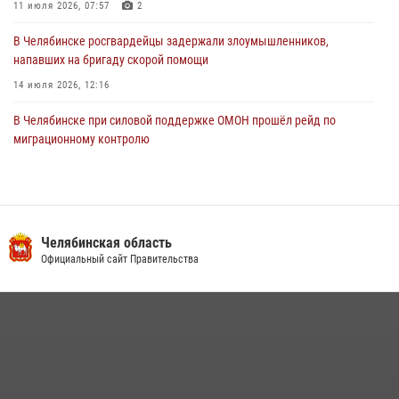
11 июля 2026, 07:57
2
В Челябинске росгвардейцы задержали злоумышленников,
напавших на бригаду скорой помощи
14 июля 2026, 12:16
В Челябинске при силовой поддержке ОМОН прошёл рейд по
миграционному контролю
23 июля 2026, 09:28
2
В Челябинске росгвардейцы обсудили с профессиональным
спортсменом основы здорового образа жизни
Челябинская область
13 июля 2026, 03:02
5
Официальный сайт Правительства
На Южном Урале продолжается акция «Каникулы с Росгвардией»
15 июля 2026, 05:49
4
Бойцы спецназа Росгвардии провели экскурсию для подростков из
трудовых отрядов на Южном Урале
28 июля 2026, 10:38
4