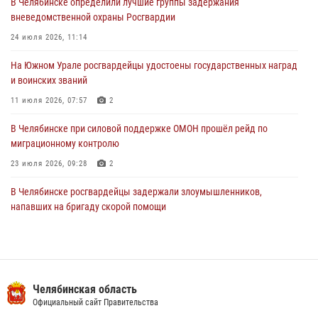
В Челябинске определили лучшие группы задержания
вневедомственной охраны Росгвардии
В Челябинской области росгвардейцами по горячим следам
задержан подозреваемый в грабеже
24 июля 2026, 11:14
03 августа 2026, 11:25
На Южном Урале росгвардейцы удостоены государственных наград
и воинских званий
11 июля 2026, 07:57
2
В Челябинске при силовой поддержке ОМОН прошёл рейд по
миграционному контролю
23 июля 2026, 09:28
2
В Челябинске росгвардейцы задержали злоумышленников,
напавших на бригаду скорой помощи
14 июля 2026, 12:16
В Челябинске росгвардейцы обсудили с профессиональным
спортсменом основы здорового образа жизни
Челябинская область
13 июля 2026, 03:02
5
Официальный сайт Правительства