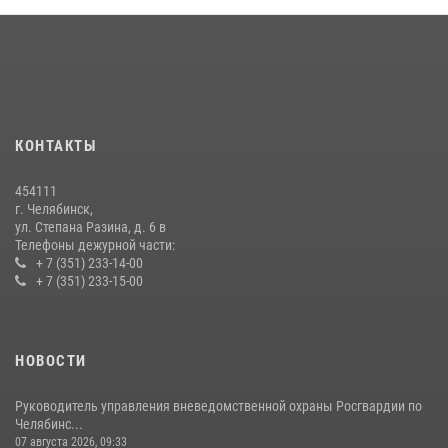
В Челябинской области росгвардейцы приняли участие в
мероприятиях, посвященных Дню семьи, любви и верности
08 июля 2026, 12:05
2
На Южном Урале продолжается акция «Каникулы с Росгвардией»
15 июля 2026, 05:49
4
КОНТАКТЫ
Бойцы спецназа Росгвардии провели экскурсию для подростков из
трудовых отрядов на Южном Урале
454111
28 июля 2026, 10:38
4
г. Челябинск,
ул. Степана Разина, д. 6 в
Телефоны дежурной части:
+ 7 (351) 233-14-00
+ 7 (351) 233-15-00
НОВОСТИ
Руководитель управления вневедомственной охраны Росгвардии по
Челябинс...
07 августа 2026, 09:33