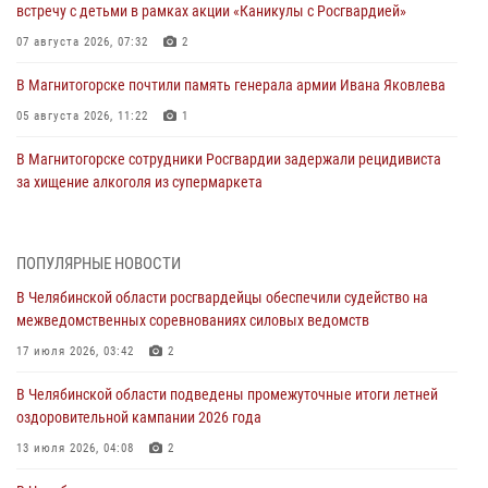
встречу с детьми в рамках акции «Каникулы с Росгвардией»
07 августа 2026, 07:32
2
В Магнитогорске почтили память генерала армии Ивана Яковлева
05 августа 2026, 11:22
1
В Магнитогорске сотрудники Росгвардии задержали рецидивиста
за хищение алкоголя из супермаркета
05 августа 2026, 06:06
На Южном Урале спецназ Росгвардии провел военно-полевые
ПОПУЛЯРНЫЕ НОВОСТИ
сборы для кадетов
В Челябинской области росгвардейцы обеспечили судейство на
04 августа 2026, 10:03
1
межведомственных соревнованиях силовых ведомств
Росгвардейцы задержали трёх магазинных воров в Челябинске
17 июля 2026, 03:42
2
04 августа 2026, 10:00
В Челябинской области подведены промежуточные итоги летней
оздоровительной кампании 2026 года
На Южном Урале сотрудники Росгвардии задержали
подозреваемого в совершении убийства
13 июля 2026, 04:08
2
03 августа 2026, 11:41