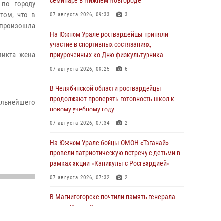
семинаре в Нижнем Новгороде
 по городу
том, что в
07 августа 2026, 09:33
3
 произошла
На Южном Урале росгвардейцы приняли
участие в спортивных состязаниях,
ликта жена
приуроченных ко Дню физкультурника
07 августа 2026, 09:25
6
В Челябинской области росгвардейцы
продолжают проверять готовность школ к
альнейшего
новому учебному году
07 августа 2026, 07:34
2
На Южном Урале бойцы ОМОН «Таганай»
провели патриотическую встречу с детьми в
рамках акции «Каникулы с Росгвардией»
07 августа 2026, 07:32
2
В Магнитогорске почтили память генерала
армии Ивана Яковлева