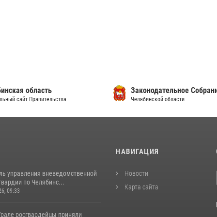
инская область
Законодательное Собран
льный сайт Правительства
Челябинской области
И
НАВИГАЦИЯ
ль управления вневедомственной
Новости
вардии по Челябинс...
Карта сайта
26, 09:33
рале росгвардейцы приняли