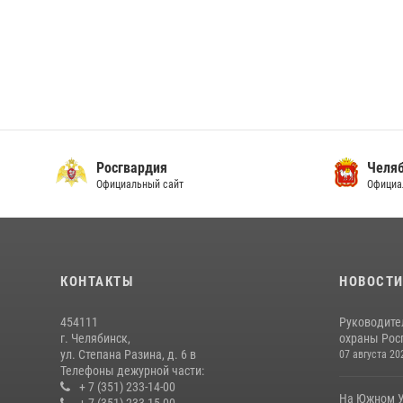
Росгвардия
Челяб
Официальный сайт
Официа
КОНТАКТЫ
НОВОСТ
454111
Руководите
г. Челябинск,
охраны Росг
ул. Степана Разина, д. 6 в
07 августа 20
Телефоны дежурной части:
+ 7 (351) 233-14-00
На Южном У