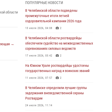
05 августа 2026, 11:22
1
ПОПУЛЯРНЫЕ НОВОСТИ
В Магнитогорске сотрудники Росгвардии
В Челябинской области подведены
кой области
задержали рецидивиста за хищение алкоголя
промежуточные итоги летней
из супермаркета
оздоровительной кампании 2026 года
05 августа 2026, 06:06
13 июля 2026, 04:08
2
На Южном Урале спецназ Росгвардии провел
В Челябинской области росгвардейцы
военно-полевые сборы для кадетов
обеспечили судейство на межведомственных
ующая →
соревнованиях силовых ведомств
04 августа 2026, 10:03
1
17 июля 2026, 03:42
2
Росгвардейцы задержали трёх магазинных
воров в Челябинске
На Южном Урале росгвардейцы удостоены
государственных наград и воинских званий
04 августа 2026, 10:00
11 июля 2026, 07:57
2
На Южном Урале сотрудники Росгвардии
задержали подозреваемого в совершении
В Челябинске определили лучшие группы
убийства
задержания вневедомственной охраны
Росгвардии
03 августа 2026, 11:41
24 июля 2026, 11:14
В Челябинской области росгвардейцами по