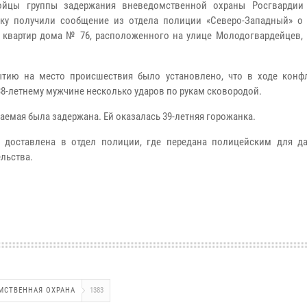
ойцы группы задержания вневедомственной охраны Росгвардии
ку получили сообщение из отдела полиции «Северо-Западный» о 
 квартир дома № 76, расположенного на улице Молодогвардейцев,
тию на место происшествия было установлено, что в ходе конф
38-летнему мужчине несколько ударов по рукам сковородой.
аемая была задержана. Ей оказалась 39-летняя горожанка.
 доставлена в отдел полиции, где передана полицейским для д
ельства.
МСТВЕННАЯ ОХРАНА
1383