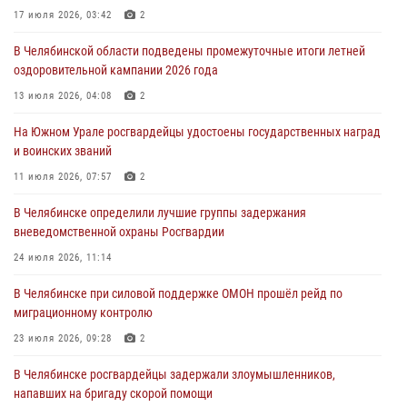
Росгвардейцы задержали трёх магазинных воров в Челябинске
17 июля 2026, 03:42
2
04 августа 2026, 10:00
В Челябинской области подведены промежуточные итоги летней
оздоровительной кампании 2026 года
На Южном Урале сотрудники Росгвардии задержали
подозреваемого в совершении убийства
13 июля 2026, 04:08
2
03 августа 2026, 11:41
На Южном Урале росгвардейцы удостоены государственных наград
и воинских званий
В Челябинской области росгвардейцами по горячим следам
задержан подозреваемый в грабеже
11 июля 2026, 07:57
2
03 августа 2026, 11:25
В Челябинске определили лучшие группы задержания
вневедомственной охраны Росгвардии
24 июля 2026, 11:14
В Челябинске при силовой поддержке ОМОН прошёл рейд по
миграционному контролю
23 июля 2026, 09:28
2
В Челябинске росгвардейцы задержали злоумышленников,
напавших на бригаду скорой помощи