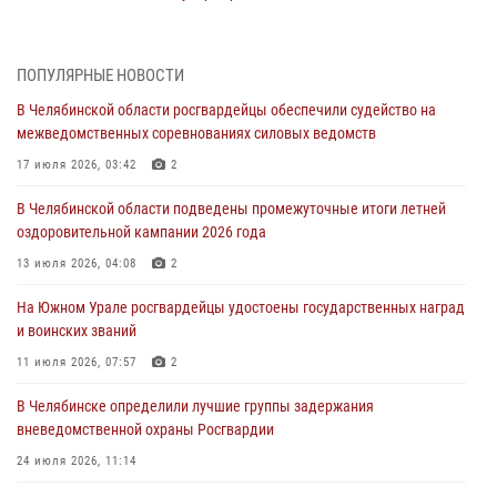
05 августа 2026, 06:06
На Южном Урале спецназ Росгвардии провел военно-полевые
ПОПУЛЯРНЫЕ НОВОСТИ
сборы для кадетов
В Челябинской области росгвардейцы обеспечили судейство на
04 августа 2026, 10:03
1
межведомственных соревнованиях силовых ведомств
Росгвардейцы задержали трёх магазинных воров в Челябинске
17 июля 2026, 03:42
2
04 августа 2026, 10:00
В Челябинской области подведены промежуточные итоги летней
оздоровительной кампании 2026 года
На Южном Урале сотрудники Росгвардии задержали
подозреваемого в совершении убийства
13 июля 2026, 04:08
2
03 августа 2026, 11:41
На Южном Урале росгвардейцы удостоены государственных наград
и воинских званий
В Челябинской области росгвардейцами по горячим следам
задержан подозреваемый в грабеже
11 июля 2026, 07:57
2
03 августа 2026, 11:25
В Челябинске определили лучшие группы задержания
вневедомственной охраны Росгвардии
24 июля 2026, 11:14