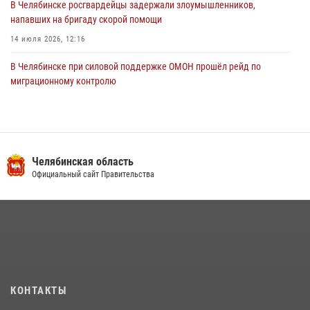
В Челябинске росгвардейцы задержали злоумышленников,
напавших на бригаду скорой помощи
14 июля 2026, 12:16
В Челябинске при силовой поддержке ОМОН прошёл рейд по
миграционному контролю
23 июля 2026, 09:28
2
В Челябинске росгвардейцы обсудили с профессиональным
спортсменом основы здорового образа жизни
Челябинская область
13 июля 2026, 03:02
5
Официальный сайт Правительства
В Челябинской области росгвардейцы приняли участие в
мероприятиях, посвященных Дню семьи, любви и верности
08 июля 2026, 12:05
2
На Южном Урале продолжается акция «Каникулы с Росгвардией»
15 июля 2026, 05:49
4
КОНТАКТЫ
На Южном Урале росгвардейцы обеспечили безопасность матча