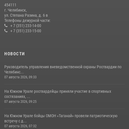
Первенства России по футболу
454111
14 июля 2026, 05:15
г. Челябинск,
ул. Степана Разина, д. 6 в
Телефоны дежурной части:
+ 7 (351) 233-14-00
+ 7 (351) 233-15-00
НОВОСТИ
Руководитель управления вневедомственной охраны Росгвардии по
Челябинс...
07 августа 2026, 09:33
На Южном Урале росгвардейцы приняли участие в спортивных
состязаниях, ...
07 августа 2026, 09:25
На Южном Урале бойцы ОМОН «Таганай» провели патриотическую
встречу с д...
07 августа 2026, 07:32