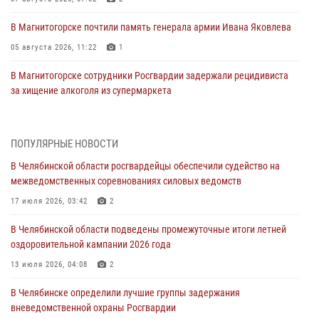
В Магнитогорске почтили память генерала армии Ивана Яковлева
05 августа 2026, 11:22
1
В Магнитогорске сотрудники Росгвардии задержали рецидивиста
за хищение алкоголя из супермаркета
05 августа 2026, 06:06
На Южном Урале спецназ Росгвардии провел военно-полевые
ПОПУЛЯРНЫЕ НОВОСТИ
сборы для кадетов
В Челябинской области росгвардейцы обеспечили судейство на
04 августа 2026, 10:03
1
межведомственных соревнованиях силовых ведомств
Росгвардейцы задержали трёх магазинных воров в Челябинске
17 июля 2026, 03:42
2
04 августа 2026, 10:00
В Челябинской области подведены промежуточные итоги летней
оздоровительной кампании 2026 года
На Южном Урале сотрудники Росгвардии задержали
подозреваемого в совершении убийства
13 июля 2026, 04:08
2
03 августа 2026, 11:41
В Челябинске определили лучшие группы задержания
вневедомственной охраны Росгвардии
В Челябинской области росгвардейцами по горячим следам