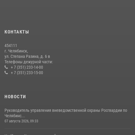
Бойцы спецназа Росгвардии провели экскурсию для подростков из
трудовых отрядов на Южном Урале
28 июля 2026, 10:38
4
КОНТАКТЫ
На Южном Урале росгвардейцы обеспечили безопасность матча
Первенства России по футболу
454111
14 июля 2026, 05:15
г. Челябинск,
ул. Степана Разина, д. 6 в
Телефоны дежурной части:
+ 7 (351) 233-14-00
+ 7 (351) 233-15-00
НОВОСТИ
Руководитель управления вневедомственной охраны Росгвардии по
Челябинс...
07 августа 2026, 09:33