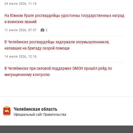
задержан подозреваемый в грабеже
24 июля 2026, 11:14
03 августа 2026, 11:25
На Южном Урале росгвардейцы удостоены государственных наград
и воинских званий
11 июля 2026, 07:57
2
В Челябинске росгвардейцы задержали злоумышленников,
напавших на бригаду скорой помощи
14 июля 2026, 12:16
В Челябинске при силовой поддержке ОМОН прошёл рейд по
миграционному контролю
23 июля 2026, 09:28
2
В Челябинске росгвардейцы обсудили с профессиональным
спортсменом основы здорового образа жизни
Челябинская область
13 июля 2026, 03:02
5
Официальный сайт Правительства
На Южном Урале продолжается акция «Каникулы с Росгвардией»
15 июля 2026, 05:49
4