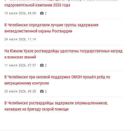
Росгвардия обеспечивает безопасность граждан на южном
оздоровительной кампании 2026 года
направлении
13 июля 2026, 04:08
2
31 июля 2026, 11:32
1
В Челябинске определили лучшие группы задержания
В Уральском округе Росгвардии состоялось заседание
вневедомственной охраны Росгвардии
оперативного штаба
24 июля 2026, 11:14
30 июля 2026, 10:53
На Южном Урале росгвардейцы удостоены государственных наград
и воинских званий
11 июля 2026, 07:57
2
В Челябинске при силовой поддержке ОМОН прошёл рейд по
миграционному контролю
23 июля 2026, 09:28
2
В Челябинске росгвардейцы задержали злоумышленников,
напавших на бригаду скорой помощи
14 июля 2026, 12:16
В Челябинске росгвардейцы обсудили с профессиональным