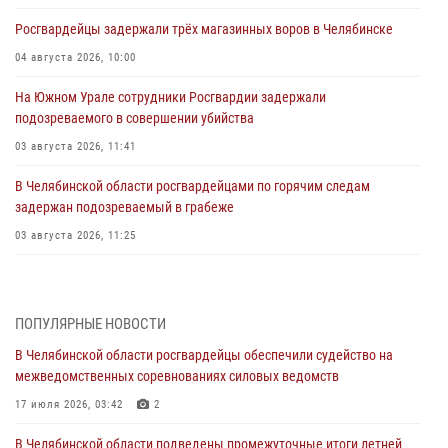
Росгвардейцы задержали трёх магазинных воров в Челябинске
04 августа 2026, 10:00
На Южном Урале сотрудники Росгвардии задержали
подозреваемого в совершении убийства
03 августа 2026, 11:41
В Челябинской области росгвардейцами по горячим следам
задержан подозреваемый в грабеже
03 августа 2026, 11:25
Росгвардейцы обеспечили безопасность празднования Дня ВДВ на
Южном Урале
ПОПУЛЯРНЫЕ НОВОСТИ
03 августа 2026, 09:22
1
В Челябинской области росгвардейцы обеспечили судейство на
Авиация Росгвардии совершила более 250 санитарных вылетов в
межведомственных соревнованиях силовых ведомств
Донецкой Народной Республике
17 июля 2026, 03:42
2
31 июля 2026, 11:33
В Челябинской области подведены промежуточные итоги летней