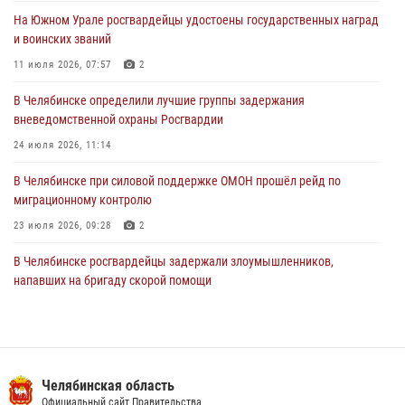
03 августа 2026, 11:41
На Южном Урале росгвардейцы удостоены государственных наград
и воинских званий
В Челябинской области росгвардейцами по горячим следам
задержан подозреваемый в грабеже
11 июля 2026, 07:57
2
03 августа 2026, 11:25
В Челябинске определили лучшие группы задержания
вневедомственной охраны Росгвардии
24 июля 2026, 11:14
В Челябинске при силовой поддержке ОМОН прошёл рейд по
миграционному контролю
23 июля 2026, 09:28
2
В Челябинске росгвардейцы задержали злоумышленников,
напавших на бригаду скорой помощи
14 июля 2026, 12:16
В Челябинске росгвардейцы обсудили с профессиональным
спортсменом основы здорового образа жизни
Челябинская область
13 июля 2026, 03:02
5
Официальный сайт Правительства