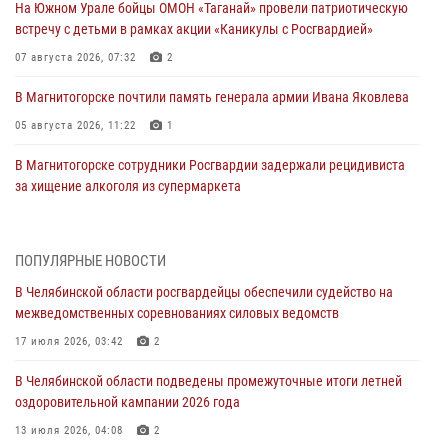
На Южном Урале бойцы ОМОН «Таганай» провели патриотическую
встречу с детьми в рамках акции «Каникулы с Росгвардией»
07 августа 2026, 07:32
2
В Магнитогорске почтили память генерала армии Ивана Яковлева
05 августа 2026, 11:22
1
В Магнитогорске сотрудники Росгвардии задержали рецидивиста
за хищение алкоголя из супермаркета
05 августа 2026, 06:06
На Южном Урале спецназ Росгвардии провел военно-полевые
ПОПУЛЯРНЫЕ НОВОСТИ
сборы для кадетов
В Челябинской области росгвардейцы обеспечили судейство на
04 августа 2026, 10:03
1
межведомственных соревнованиях силовых ведомств
Росгвардейцы задержали трёх магазинных воров в Челябинске
17 июля 2026, 03:42
2
04 августа 2026, 10:00
В Челябинской области подведены промежуточные итоги летней
оздоровительной кампании 2026 года
На Южном Урале сотрудники Росгвардии задержали
подозреваемого в совершении убийства
13 июля 2026, 04:08
2