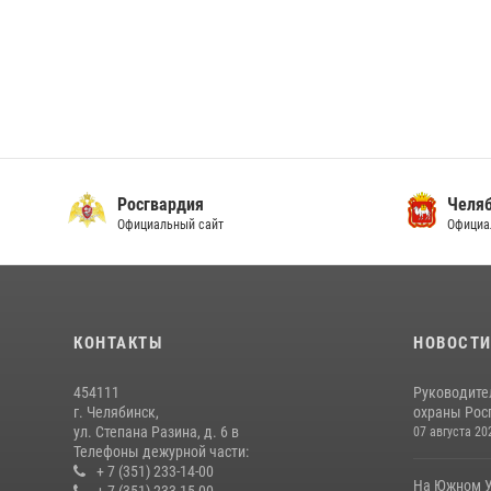
Росгвардия
Челяб
Официальный сайт
Официа
КОНТАКТЫ
НОВОСТ
454111
Руководите
г. Челябинск,
охраны Росг
ул. Степана Разина, д. 6 в
07 августа 20
Телефоны дежурной части:
+ 7 (351) 233-14-00
На Южном У