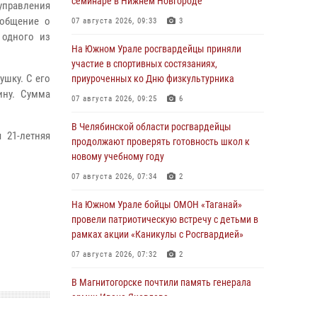
семинаре в Нижнем Новгороде
правления
ообщение о
07 августа 2026, 09:33
3
 одного из
На Южном Урале росгвардейцы приняли
участие в спортивных состязаниях,
ушку. С его
приуроченных ко Дню физкультурника
ину. Сумма
07 августа 2026, 09:25
6
В Челябинской области росгвардейцы
 21-летняя
продолжают проверять готовность школ к
новому учебному году
07 августа 2026, 07:34
2
На Южном Урале бойцы ОМОН «Таганай»
провели патриотическую встречу с детьми в
рамках акции «Каникулы с Росгвардией»
07 августа 2026, 07:32
2
В Магнитогорске почтили память генерала
армии Ивана Яковлева