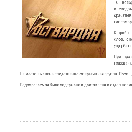
16 нояб
вневедо
срабаты
гипермар
К прибыв
слов, он
ущерба со
При пров
гражданк
На место вызвана следственно-оперативная группа. Похищ
Подозреваемая была задержана и доставлена в отдел поли