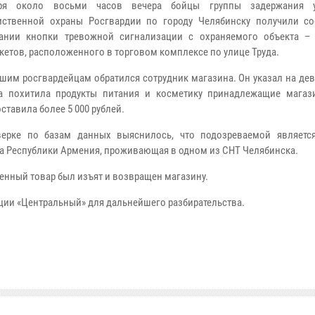
ря около восьми часов вечера бойцы группы задержания у
мственной охраны Росгвардии по городу Челябинску получили с
вании кнопки тревожной сигнализации с охраняемого объекта –
кетов, расположенного в торговом комплексе по улице Труда.
шим росгвардейцам обратился сотрудник магазина. Он указал на дев
а похитила продукты питания и косметику принадлежащие магаз
ставила более 5 000 рублей.
ерке по базам данных выяснилось, что подозреваемой является
а Республики Армения, проживающая в одном из СНТ Челябинска.
енный товар был изъят и возвращен магазину.
ции «Центральный» для дальнейшего разбирательства.