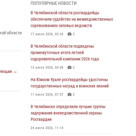
05 августа 2026, 11:22
1
ПОПУЛЯРНЫЕ НОВОСТИ
В Магнитогорске сотрудники Росгвардии
В Челябинской области росгвардейцы
задержали рецидивиста за хищение алкоголя
обеспечили судейство на межведомственных
из супермаркета
соревнованиях силовых ведомств
кой области
05 августа 2026, 06:06
17 июля 2026, 03:42
2
На Южном Урале спецназ Росгвардии провел
В Челябинской области подведены
военно-полевые сборы для кадетов
промежуточные итоги летней
оздоровительной кампании 2026 года
04 августа 2026, 10:03
1
13 июля 2026, 04:08
2
ующая →
Росгвардейцы задержали трёх магазинных
воров в Челябинске
На Южном Урале росгвардейцы удостоены
государственных наград и воинских званий
04 августа 2026, 10:00
11 июля 2026, 07:57
2
На Южном Урале сотрудники Росгвардии
задержали подозреваемого в совершении
В Челябинске определили лучшие группы
убийства
задержания вневедомственной охраны
Росгвардии
03 августа 2026, 11:41
24 июля 2026, 11:14
В Челябинской области росгвардейцами по