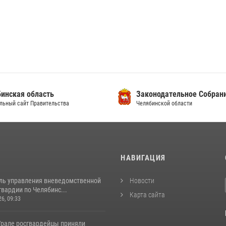
инская область
Законодательное Собран
льный сайт Правительства
Челябинской области
И
НАВИГАЦИЯ
ль управления вневедомственной
Новости
вардии по Челябинс...
Карта сайта
26, 09:33
рале росгвардейцы приняли