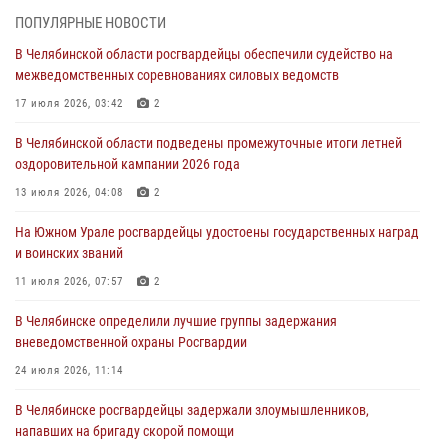
На Южном Урале спецназ Росгвардии провел военно-полевые
ПОПУЛЯРНЫЕ НОВОСТИ
сборы для кадетов
В Челябинской области росгвардейцы обеспечили судейство на
04 августа 2026, 10:03
1
межведомственных соревнованиях силовых ведомств
Росгвардейцы задержали трёх магазинных воров в Челябинске
17 июля 2026, 03:42
2
04 августа 2026, 10:00
В Челябинской области подведены промежуточные итоги летней
оздоровительной кампании 2026 года
На Южном Урале сотрудники Росгвардии задержали
подозреваемого в совершении убийства
13 июля 2026, 04:08
2
03 августа 2026, 11:41
На Южном Урале росгвардейцы удостоены государственных наград
и воинских званий
В Челябинской области росгвардейцами по горячим следам
задержан подозреваемый в грабеже
11 июля 2026, 07:57
2
03 августа 2026, 11:25
В Челябинске определили лучшие группы задержания
вневедомственной охраны Росгвардии
24 июля 2026, 11:14
В Челябинске росгвардейцы задержали злоумышленников,
напавших на бригаду скорой помощи