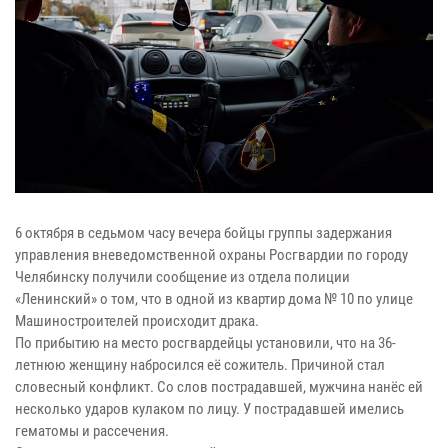
6 октября в седьмом часу вечера бойцы группы задержания
управления вневедомственной охраны Росгвардии по городу
Челябинску получили сообщение из отдела полиции
«Ленинский» о том, что в одной из квартир дома № 10 по улице
Машиностроителей происходит драка.
По прибытию на место росгвардейцы установили, что на 36-
летнюю женщину набросился её сожитель. Причиной стал
словесный конфликт. Со слов пострадавшей, мужчина нанёс ей
несколько ударов кулаком по лицу. У пострадавшей имелись
гематомы и рассечения.