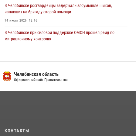
В Челябинске росгвардейцы задержали злоумышленников,
напавших на бригаду скорой помощи
14 июля 2026, 12:16
В Челябинске при силовой поддержке ОМОН прошёл рейд по
миграционному контролю
23 июля 2026, 09:28
2
В Челябинске росгвардейцы обсудили с профессиональным
спортсменом основы здорового образа жизни
Челябинская область
13 июля 2026, 03:02
5
Официальный сайт Правительства
На Южном Урале продолжается акция «Каникулы с Росгвардией»
15 июля 2026, 05:49
4
Бойцы спецназа Росгвардии провели экскурсию для подростков из
трудовых отрядов на Южном Урале
28 июля 2026, 10:38
4
КОНТАКТЫ
На Южном Урале росгвардейцы обеспечили безопасность матча