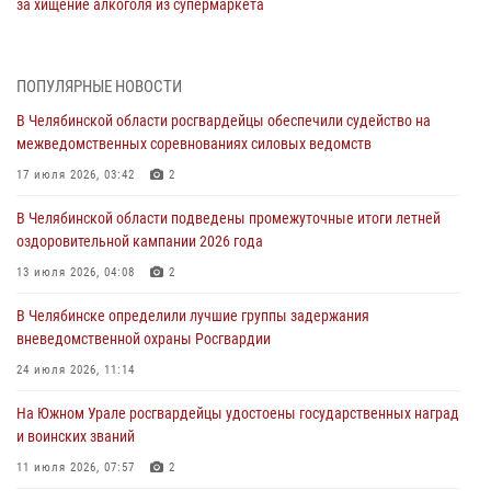
за хищение алкоголя из супермаркета
05 августа 2026, 06:06
На Южном Урале спецназ Росгвардии провел военно-полевые
ПОПУЛЯРНЫЕ НОВОСТИ
сборы для кадетов
В Челябинской области росгвардейцы обеспечили судейство на
04 августа 2026, 10:03
1
межведомственных соревнованиях силовых ведомств
Росгвардейцы задержали трёх магазинных воров в Челябинске
17 июля 2026, 03:42
2
04 августа 2026, 10:00
В Челябинской области подведены промежуточные итоги летней
оздоровительной кампании 2026 года
На Южном Урале сотрудники Росгвардии задержали
подозреваемого в совершении убийства
13 июля 2026, 04:08
2
03 августа 2026, 11:41
В Челябинске определили лучшие группы задержания
вневедомственной охраны Росгвардии
В Челябинской области росгвардейцами по горячим следам
задержан подозреваемый в грабеже
24 июля 2026, 11:14
03 августа 2026, 11:25
На Южном Урале росгвардейцы удостоены государственных наград
и воинских званий
11 июля 2026, 07:57
2