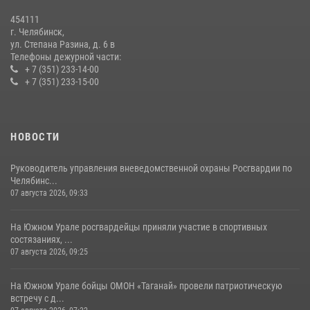
Первенства России по футболу
454111
14 июля 2026, 05:15
г. Челябинск,
ул. Степана Разина, д. 6 в
Телефоны дежурной части:
+ 7 (351) 233-14-00
+ 7 (351) 233-15-00
НОВОСТИ
Руководитель управления вневедомственной охраны Росгвардии по
Челябинс...
07 августа 2026, 09:33
На Южном Урале росгвардейцы приняли участие в спортивных
состязаниях, ...
07 августа 2026, 09:25
На Южном Урале бойцы ОМОН «Таганай» провели патриотическую
встречу с д...