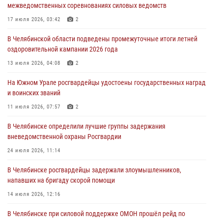
04 августа 2026, 10:03
1
межведомственных соревнованиях силовых ведомств
Росгвардейцы задержали трёх магазинных воров в Челябинске
17 июля 2026, 03:42
2
04 августа 2026, 10:00
В Челябинской области подведены промежуточные итоги летней
оздоровительной кампании 2026 года
На Южном Урале сотрудники Росгвардии задержали
подозреваемого в совершении убийства
13 июля 2026, 04:08
2
03 августа 2026, 11:41
На Южном Урале росгвардейцы удостоены государственных наград
и воинских званий
В Челябинской области росгвардейцами по горячим следам
задержан подозреваемый в грабеже
11 июля 2026, 07:57
2
03 августа 2026, 11:25
В Челябинске определили лучшие группы задержания
вневедомственной охраны Росгвардии
24 июля 2026, 11:14
В Челябинске росгвардейцы задержали злоумышленников,
напавших на бригаду скорой помощи
14 июля 2026, 12:16
В Челябинске при силовой поддержке ОМОН прошёл рейд по