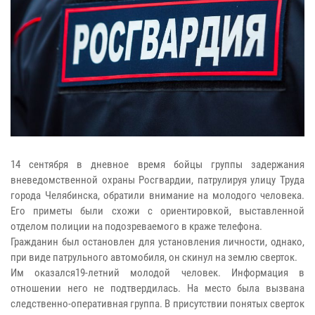
14 сентября в дневное время бойцы группы задержания
вневедомственной охраны Росгвардии, патрулируя улицу Труда
города Челябинска, обратили внимание на молодого человека.
Его приметы были схожи с ориентировкой, выставленной
отделом полиции на подозреваемого в краже телефона.
Гражданин был остановлен для установления личности, однако,
при виде патрульного автомобиля, он скинул на землю сверток.
Им оказался19-летний молодой человек. Информация в
отношении него не подтвердилась. На место была вызвана
следственно-оперативная группа. В присутствии понятых сверток