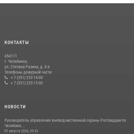
15 июля 2026, 05:49
4
В Челябинской области росгвардейцы приняли участие в
мероприятиях, посвященных Дню семьи, любви и верности
08 июля 2026, 12:05
2
КОНТАКТЫ
Бойцы спецназа Росгвардии провели экскурсию для подростков из
трудовых отрядов на Южном Урале
454111
28 июля 2026, 10:38
4
г. Челябинск,
ул. Степана Разина, д. 6 в
Телефоны дежурной части:
+ 7 (351) 233-14-00
+ 7 (351) 233-15-00
НОВОСТИ
Руководитель управления вневедомственной охраны Росгвардии по
Челябинс...
07 августа 2026, 09:33