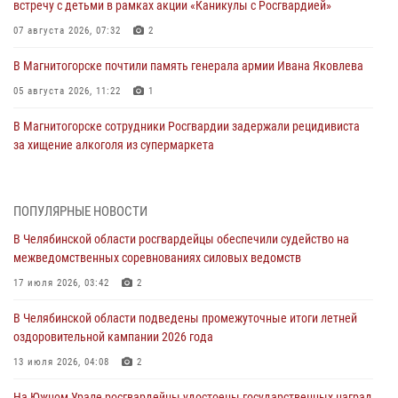
встречу с детьми в рамках акции «Каникулы с Росгвардией»
07 августа 2026, 07:32
2
В Магнитогорске почтили память генерала армии Ивана Яковлева
05 августа 2026, 11:22
1
В Магнитогорске сотрудники Росгвардии задержали рецидивиста
за хищение алкоголя из супермаркета
05 августа 2026, 06:06
На Южном Урале спецназ Росгвардии провел военно-полевые
ПОПУЛЯРНЫЕ НОВОСТИ
сборы для кадетов
В Челябинской области росгвардейцы обеспечили судейство на
04 августа 2026, 10:03
1
межведомственных соревнованиях силовых ведомств
Росгвардейцы задержали трёх магазинных воров в Челябинске
17 июля 2026, 03:42
2
04 августа 2026, 10:00
В Челябинской области подведены промежуточные итоги летней
оздоровительной кампании 2026 года
На Южном Урале сотрудники Росгвардии задержали
подозреваемого в совершении убийства
13 июля 2026, 04:08
2
03 августа 2026, 11:41
На Южном Урале росгвардейцы удостоены государственных наград