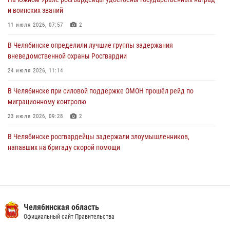
и воинских званий
В Челябинской области росгвардейцами по горячим следам
задержан подозреваемый в грабеже
11 июля 2026, 07:57
2
03 августа 2026, 11:25
В Челябинске определили лучшие группы задержания
вневедомственной охраны Росгвардии
24 июля 2026, 11:14
В Челябинске при силовой поддержке ОМОН прошёл рейд по
миграционному контролю
23 июля 2026, 09:28
2
В Челябинске росгвардейцы задержали злоумышленников,
напавших на бригаду скорой помощи
14 июля 2026, 12:16
В Челябинске росгвардейцы обсудили с профессиональным
спортсменом основы здорового образа жизни
Челябинская область
13 июля 2026, 03:02
5
Официальный сайт Правительства
На Южном Урале продолжается акция «Каникулы с Росгвардией»