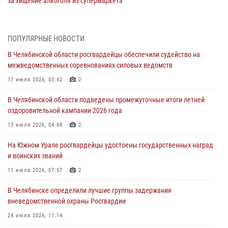
за хищение алкоголя из супермаркета
05 августа 2026, 06:06
На Южном Урале спецназ Росгвардии провел военно-полевые
ПОПУЛЯРНЫЕ НОВОСТИ
сборы для кадетов
В Челябинской области росгвардейцы обеспечили судейство на
04 августа 2026, 10:03
1
межведомственных соревнованиях силовых ведомств
Росгвардейцы задержали трёх магазинных воров в Челябинске
17 июля 2026, 03:42
2
04 августа 2026, 10:00
В Челябинской области подведены промежуточные итоги летней
оздоровительной кампании 2026 года
На Южном Урале сотрудники Росгвардии задержали
подозреваемого в совершении убийства
13 июля 2026, 04:08
2
03 августа 2026, 11:41
На Южном Урале росгвардейцы удостоены государственных наград
и воинских званий
В Челябинской области росгвардейцами по горячим следам
задержан подозреваемый в грабеже
11 июля 2026, 07:57
2
03 августа 2026, 11:25
В Челябинске определили лучшие группы задержания
вневедомственной охраны Росгвардии
24 июля 2026, 11:14