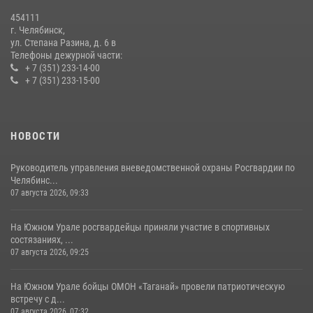
Первенства России по футболу
454111
14 июля 2026, 05:15
г. Челябинск,
ул. Степана Разина, д. 6 в
Телефоны дежурной части:
+ 7 (351) 233-14-00
+ 7 (351) 233-15-00
НОВОСТИ
Руководитель управления вневедомственной охраны Росгвардии по
Челябинс...
07 августа 2026, 09:33
На Южном Урале росгвардейцы приняли участие в спортивных
состязаниях, ...
07 августа 2026, 09:25
На Южном Урале бойцы ОМОН «Таганай» провели патриотическую
встречу с д...
07 августа 2026, 07:32